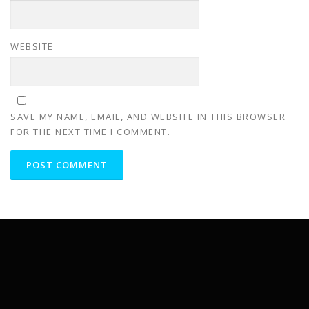
WEBSITE
SAVE MY NAME, EMAIL, AND WEBSITE IN THIS BROWSER
FOR THE NEXT TIME I COMMENT.