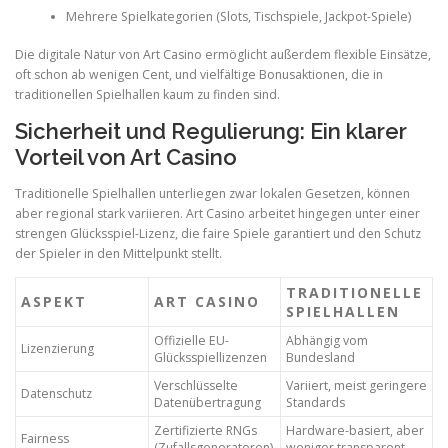
Mehrere Spielkategorien (Slots, Tischspiele, Jackpot-Spiele)
Die digitale Natur von Art Casino ermöglicht außerdem flexible Einsätze,
oft schon ab wenigen Cent, und vielfältige Bonusaktionen, die in
traditionellen Spielhallen kaum zu finden sind.
Sicherheit und Regulierung: Ein klarer
Vorteil von Art Casino
Traditionelle Spielhallen unterliegen zwar lokalen Gesetzen, können
aber regional stark variieren. Art Casino arbeitet hingegen unter einer
strengen Glücksspiel-Lizenz, die faire Spiele garantiert und den Schutz
der Spieler in den Mittelpunkt stellt.
TRADITIONELLE
ASPEKT
ART CASINO
SPIELHALLEN
Offizielle EU-
Abhängig vom
Lizenzierung
Glücksspiellizenzen
Bundesland
Verschlüsselte
Variiert, meist geringere
Datenschutz
Datenübertragung
Standards
Zertifizierte RNGs
Hardware-basiert, aber
Fairness
(Zufallsgeneratoren)
weniger transparent