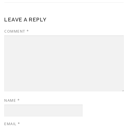
LEAVE A REPLY
COMMENT
*
NAME
*
EMAIL
*