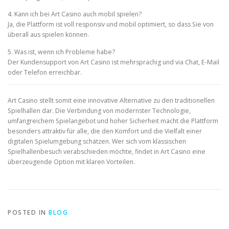
4. Kann ich bei Art Casino auch mobil spielen?
Ja, die Plattform ist voll responsiv und mobil optimiert, so dass Sie von
überall aus spielen können.
5. Was ist, wenn ich Probleme habe?
Der Kundensupport von Art Casino ist mehrsprachig und via Chat, E-Mail
oder Telefon erreichbar.
Art Casino stellt somit eine innovative Alternative zu den traditionellen
Spielhallen dar. Die Verbindung von modernster Technologie,
umfangreichem Spielangebot und hoher Sicherheit macht die Plattform
besonders attraktiv für alle, die den Komfort und die Vielfalt einer
digitalen Spielumgebung schätzen. Wer sich vom klassischen
Spielhallenbesuch verabschieden möchte, findet in Art Casino eine
überzeugende Option mit klaren Vorteilen.
POSTED IN
BLOG