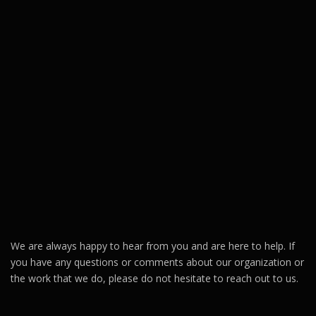
We are always happy to hear from you and are here to help. If
you have any questions or comments about our organization or
the work that we do, please do not hesitate to reach out to us.