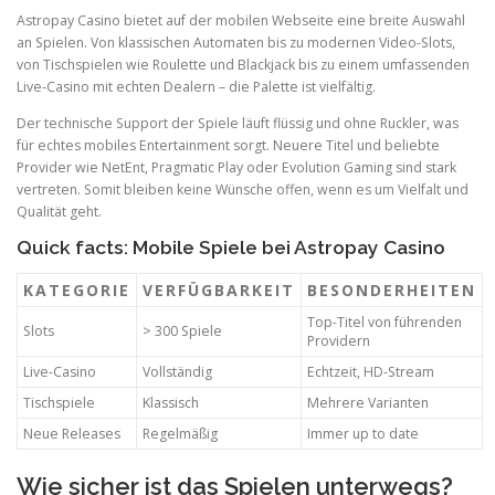
Astropay Casino bietet auf der mobilen Webseite eine breite Auswahl
an Spielen. Von klassischen Automaten bis zu modernen Video-Slots,
von Tischspielen wie Roulette und Blackjack bis zu einem umfassenden
Live-Casino mit echten Dealern – die Palette ist vielfältig.
Der technische Support der Spiele läuft flüssig und ohne Ruckler, was
für echtes mobiles Entertainment sorgt. Neuere Titel und beliebte
Provider wie NetEnt, Pragmatic Play oder Evolution Gaming sind stark
vertreten. Somit bleiben keine Wünsche offen, wenn es um Vielfalt und
Qualität geht.
Quick facts: Mobile Spiele bei Astropay Casino
KATEGORIE
VERFÜGBARKEIT
BESONDERHEITEN
Top-Titel von führenden
Slots
> 300 Spiele
Providern
Live-Casino
Vollständig
Echtzeit, HD-Stream
Tischspiele
Klassisch
Mehrere Varianten
Neue Releases
Regelmäßig
Immer up to date
Wie sicher ist das Spielen unterwegs?