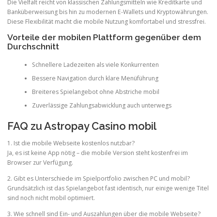
Die Vielfalt reicht von klassischen Zahlungsmitteln wie Kreditkarte und
Banküberweisung bis hin zu modernen E-Wallets und Kryptowährungen.
Diese Flexibilität macht die mobile Nutzung komfortabel und stressfrei.
Vorteile der mobilen Plattform gegenüber dem
Durchschnitt
Schnellere Ladezeiten als viele Konkurrenten
Bessere Navigation durch klare Menüführung
Breiteres Spielangebot ohne Abstriche mobil
Zuverlässige Zahlungsabwicklung auch unterwegs
FAQ zu Astropay Casino mobil
1. Ist die mobile Webseite kostenlos nutzbar?
Ja, es ist keine App nötig – die mobile Version steht kostenfrei im
Browser zur Verfügung.
2. Gibt es Unterschiede im Spielportfolio zwischen PC und mobil?
Grundsätzlich ist das Spielangebot fast identisch, nur einige wenige Titel
sind noch nicht mobil optimiert.
3. Wie schnell sind Ein- und Auszahlungen über die mobile Webseite?