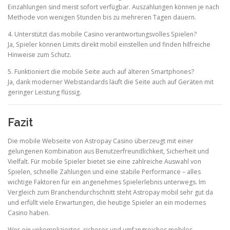
Einzahlungen sind meist sofort verfügbar. Auszahlungen können je nach
Methode von wenigen Stunden bis zu mehreren Tagen dauern.
4. Unterstützt das mobile Casino verantwortungsvolles Spielen?
Ja, Spieler können Limits direkt mobil einstellen und finden hilfreiche
Hinweise zum Schutz.
5. Funktioniert die mobile Seite auch auf älteren Smartphones?
Ja, dank moderner Webstandards läuft die Seite auch auf Geräten mit
geringer Leistung flüssig.
Fazit
Die mobile Webseite von Astropay Casino überzeugt mit einer
gelungenen Kombination aus Benutzerfreundlichkeit, Sicherheit und
Vielfalt. Für mobile Spieler bietet sie eine zahlreiche Auswahl von
Spielen, schnelle Zahlungen und eine stabile Performance – alles
wichtige Faktoren für ein angenehmes Spielerlebnis unterwegs. Im
Vergleich zum Branchendurchschnitt steht Astropay mobil sehr gut da
und erfüllt viele Erwartungen, die heutige Spieler an ein modernes
Casino haben.
Wer ein unkompliziertes, sicheres und umfangreiches mobiles