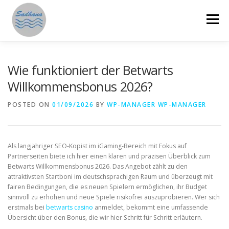
Skip
to
Menu
content
HOME
ABOUT US
PROGRAMMES
Wie funktioniert der Betwarts
Willkommensbonus 2026?
GET INVOLVED
ANNUAL REPORTS
STORIES
POSTED ON
01/09/2026
BY
WP-MANAGER WP-MANAGER
RESOURCES
DONATE
SAMAHITA
Als langjähriger SEO-Kopist im iGaming-Bereich mit Fokus auf
Partnerseiten biete ich hier einen klaren und präzisen Überblick zum
Betwarts Willkommensbonus 2026. Das Angebot zählt zu den
attraktivsten Startboni im deutschsprachigen Raum und überzeugt mit
fairen Bedingungen, die es neuen Spielern ermöglichen, ihr Budget
sinnvoll zu erhöhen und neue Spiele risikofrei auszuprobieren. Wer sich
erstmals bei
betwarts casino
anmeldet, bekommt eine umfassende
Übersicht über den Bonus, die wir hier Schritt für Schritt erläutern.