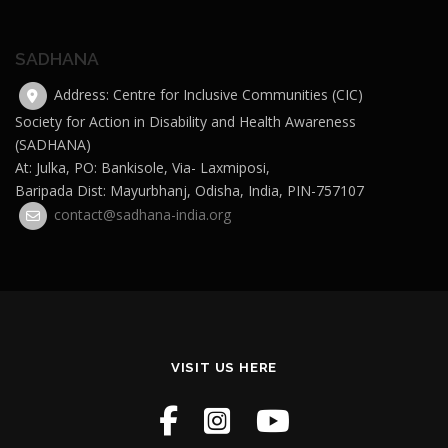
SADHANA
Address: Centre for Inclusive Communities (CIC)
Society for Action in Disability and Health Awareness
(SADHANA)
At: Julka, PO: Bankisole, Via- Laxmiposi,
Baripada Dist: Mayurbhanj, Odisha, India, PIN-757107
contact@sadhana-india.org
VISIT US HERE