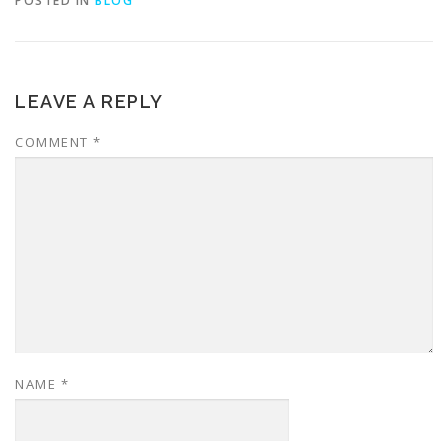
POSTED IN
BLOG
LEAVE A REPLY
COMMENT
*
NAME
*