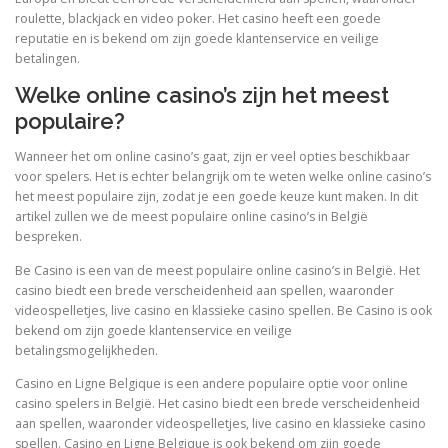
roulette, blackjack en video poker. Het casino heeft een goede
reputatie en is bekend om zijn goede klantenservice en veilige
betalingen.
Welke online casino’s zijn het meest
populaire?
Wanneer het om online casino’s gaat, zijn er veel opties beschikbaar
voor spelers. Het is echter belangrijk om te weten welke online casino’s
het meest populaire zijn, zodat je een goede keuze kunt maken. In dit
artikel zullen we de meest populaire online casino’s in België
bespreken.
Be Casino is een van de meest populaire online casino’s in België. Het
casino biedt een brede verscheidenheid aan spellen, waaronder
videospelletjes, live casino en klassieke casino spellen. Be Casino is ook
bekend om zijn goede klantenservice en veilige
betalingsmogelijkheden.
Casino en Ligne Belgique is een andere populaire optie voor online
casino spelers in België. Het casino biedt een brede verscheidenheid
aan spellen, waaronder videospelletjes, live casino en klassieke casino
spellen. Casino en Ligne Belgique is ook bekend om zijn goede