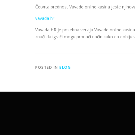
Četvrta prednost Vavade online kasina jeste njiho
vavada hr
Vavada HR je posebna verzija Vavade online kasina,
znači da igrači mogu pronaći način kako da dobiju v
POSTED IN
BLOG