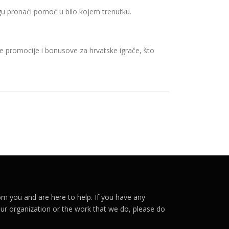
gu pronaći pomoć u bilo kojem trenutku.
e promocije i bonusove za hrvatske igrače, što
m you and are here to help. If you have any
r organization or the work that we do, please do