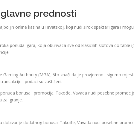
 glavne prednosti
ajboljih online kasina u Hrvatskoj, koji nudi širok spektar igara i mo
roka ponuda igara, koja obuhvaća sve od klasičnih slotova do table iga
ncije.
se Gaming Authority (MGA), što znači da je provjereno i sigurno mjesto
transakcije i podaci su zaštićeni.
 ponuda bonusa i promocija. Takođe, Vavada nudi posebne promocije z
 za igranje.
za dobivanje dodatnog bonusa. Takođe, Vavada nudi posebne promo cod