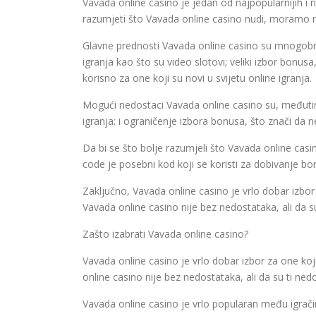
Vavada online casino je jedan od najpopularnijih i 
razumjeti što Vavada online casino nudi, moramo 
Glavne prednosti Vavada online casino su mnogobrojni,
igranja kao što su video slotovi; veliki izbor bonu
korisno za one koji su novi u svijetu online igranja.
Mogući nedostaci Vavada online casino su, međutim, v
igranja; i ograničenje izbora bonusa, što znači da 
Da bi se što bolje razumjeli što Vavada online ca
code je posebni kod koji se koristi za dobivanje bo
Zaključno, Vavada online casino je vrlo dobar izbor
Vavada online casino nije bez nedostataka, ali da su t
Zašto izabrati Vavada online casino?
Vavada online casino je vrlo dobar izbor za one koj
online casino nije bez nedostataka, ali da su ti nedost
Vavada online casino je vrlo popularan među igračim