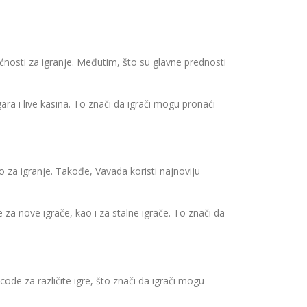
gućnosti za igranje. Međutim, što su glavne prednosti
ra i live kasina. To znači da igrači mogu pronaći
 za igranje. Takođe, Vavada koristi najnoviju
a nove igrače, kao i za stalne igrače. To znači da
e za različite igre, što znači da igrači mogu