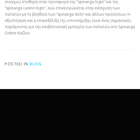
συνεχώς σταθερή στην προσφορά της “spinanga login” και της
“spinanga casino login”, ενώ επικεντρώνεται στην ενίσχυση των
πελατών με τη βοήθεια των “spinanga slots” και άλλων προϊόντων. Η
αξιολόγηση και η επανεξέλιξη της υποστήριξης είναι ένας σημαντικός
παράγοντας για την επιβελτιστική εμπειρία των πελατών στο Spinanga
Online Καζίνο.
POSTED IN
BLOG