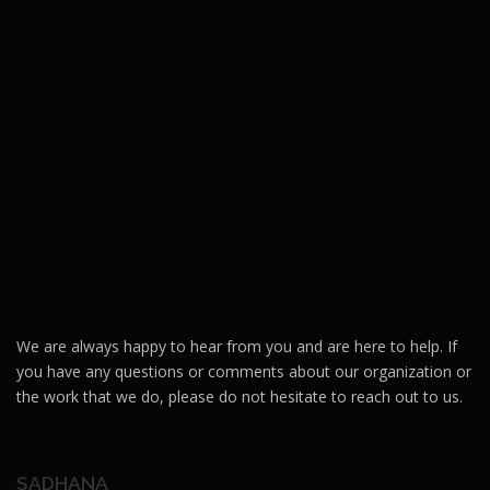
We are always happy to hear from you and are here to help. If
you have any questions or comments about our organization or
the work that we do, please do not hesitate to reach out to us.
SADHANA