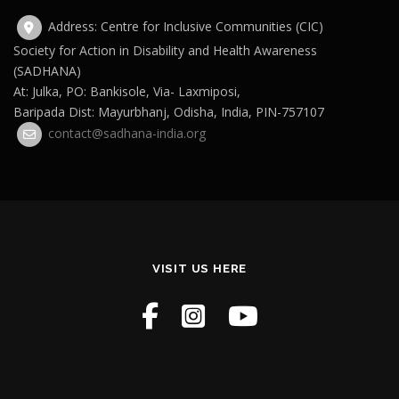
Address: Centre for Inclusive Communities (CIC)
Society for Action in Disability and Health Awareness
(SADHANA)
At: Julka, PO: Bankisole, Via- Laxmiposi,
Baripada Dist: Mayurbhanj, Odisha, India, PIN-757107
contact@sadhana-india.org
VISIT US HERE