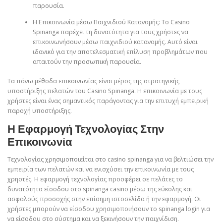
παρουσία.
Η Επικοινωνία μέσω Παιχνιδιού Κατανομής: Το Casino
Spinanga παρέχει τη δυνατότητα για τους χρήστες να
επικοινωνήσουν μέσω παιχνιδιού κατανομής. Αυτό είναι
ιδανικό για την αποτελεσματική επίλυση προβλημάτων που
απαιτούν την προσωπική παρουσία.
Τα πάνω μέθοδα επικοινωνίας είναι μέρος της στρατηγικής
υποστήριξης πελατών του Casino Spinanga. Η επικοινωνία με τους
χρήστες είναι ένας σημαντικός παράγοντας για την επιτυχή εμπειρική
παροχή υποστήριξης.
Η Εφαρμογή Τεχνολογίας Στην
Επικοινωνία
Τεχνολογίας χρησιμοποιείται στο casino spinanga για να βελτιώσει την
εμπειρία των πελατών και να ενισχύσει την επικοινωνία με τους
χρηστές. Η εφαρμογή τεχνολογίας προσφέρει σε πελάτες το
δυνατότητα είσοδου στο spinanga casino μέσω της εύκολης και
ασφαλούς προσοχής στην επίσημη ιστοσελίδα ή την εφαρμογή. Οι
χρήστες μπορούν να είσοδου χρησιμοποιήσουν το spinanga login για
να είσοδου στο σύστημα και να ξεκινήσουν την παιχνίδιση.