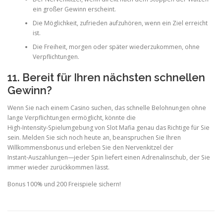
ein großer Gewinn erscheint.
Die Möglichkeit, zufrieden aufzuhören, wenn ein Ziel erreicht
ist.
Die Freiheit, morgen oder später wiederzukommen, ohne
Verpflichtungen.
11. Bereit für Ihren nächsten schnellen
Gewinn?
Wenn Sie nach einem Casino suchen, das schnelle Belohnungen ohne
lange Verpflichtungen ermöglicht, könnte die
High‑Intensity‑Spielumgebung von Slot Mafia genau das Richtige für Sie
sein. Melden Sie sich noch heute an, beanspruchen Sie Ihren
Willkommensbonus und erleben Sie den Nervenkitzel der
Instant‑Auszahlungen—jeder Spin liefert einen Adrenalinschub, der Sie
immer wieder zurückkommen lässt.
Bonus 100% und 200 Freispiele sichern!