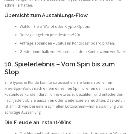
schnell erhalten.
Übersicht zum Auszahlungs‑Flow
Wählen Sie e‑Wallet oder Krypto‑Option.
Betrag eingeben (mindestens €20).
Anfrage absenden – Status im Kontodashboard prüfen.
Gelder innerhalb von Minuten auf dem Konto, wenn verifiziert.
10. Spielerlebnis – Vom Spin bis zum
Stop
Eine typische Runde könnte so aussehen: Sie landen bei einem
Free‑Spin‑Bonus nach einem einzelnen Spin, drehen dann zehn
kostenlose Runden durch, ohne etwas zu bezahlen, und entscheiden
nach jeder, ob Sie auszahlen oder weiterspielen möchten. Das Gefühl
ist ähnlich wie bei einem schnellen Lottoschein—hohe Spannung und
sofortige Auszahlung.
Die Freude an Instant‑Wins
Der Nervenkitzel, wenn direkt nach dem Stoppen der Walzen