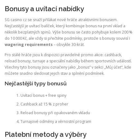
Bonusy a uvítací nabídky
SG casino cz se snaží přilákat nové hráče atraktivními bonusem.
Nejčastější je uvítací balíček, který kombinuje bonus na první vklad a
několik bezplatných spinů. Výše bonusu se často pohybuje kolem 200 %
do 10 000 Kč, ale vždy si přečtěte podmínky, protože s bonusy souvisí i
wagering requirements
– obvykle 30‑krát.
Pro stálé hráče jsou k dispozici pravidelné promo akce: cashback,
reload bonusy, turnaje a speciální nabídky během sportovních událostí.
Všechny tyto bonusy jsou označeny jako „bonus“ v sekci „Můj účet“, kde
můžete snadno sledovat jejich stav a splnění podmínek.
Nejčastější typy bonusů
Uvítací bonus + free spiny
Cashback až 15 % z proher
Reload bonusy při opakovaném vkladu
Turnajové odměny a věrnostní program
Platební metody a výběry