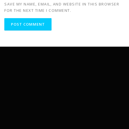
SAVE MY NAME, EMAIL, AND WEBSITE IN THIS BROWSER
FOR THE NEXT TIME I COMMENT.