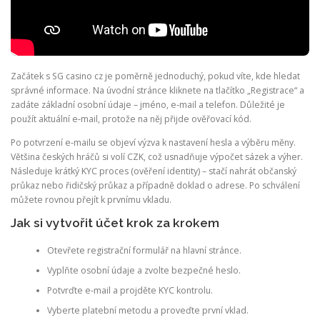
Začátek s SG casino cz je poměrně jednoduchý, pokud víte, kde hledat
správné informace. Na úvodní stránce kliknete na tlačítko „Registrace“ a
zadáte základní osobní údaje – jméno, e‑mail a telefon. Důležité je
použít aktuální e‑mail, protože na něj přijde ověřovací kód.
Po potvrzení e‑mailu se objeví výzva k nastavení hesla a výběru měny.
Většina českých hráčů si volí CZK, což usnadňuje výpočet sázek a výher.
Následuje krátký KYC proces (ověření identity) – stačí nahrát občanský
průkaz nebo řidičský průkaz a případně doklad o adrese. Po schválení
můžete rovnou přejít k prvnímu vkladu.
Jak si vytvořit účet krok za krokem
Otevřete registrační formulář na hlavní stránce.
Vyplňte osobní údaje a zvolte bezpečné heslo.
Potvrďte e‑mail a projděte KYC kontrolu.
Vyberte platební metodu a proveďte první vklad.