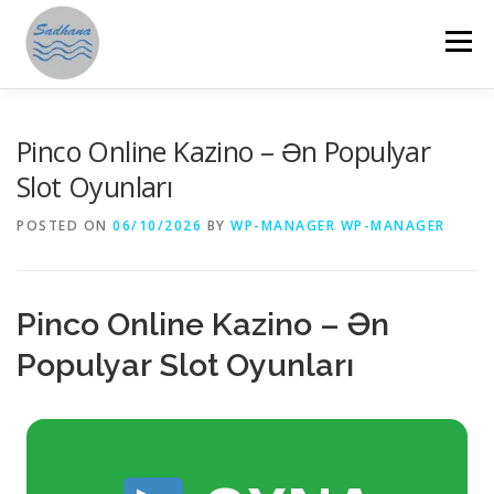
Skip
to
Menu
content
HOME
ABOUT US
PROGRAMMES
Pinco Online Kazino – Ən Populyar
Slot Oyunları
GET INVOLVED
ANNUAL REPORTS
STORIES
POSTED ON
06/10/2026
BY
WP-MANAGER WP-MANAGER
RESOURCES
DONATE
SAMAHITA
Pinco Online Kazino – Ən
Populyar Slot Oyunları