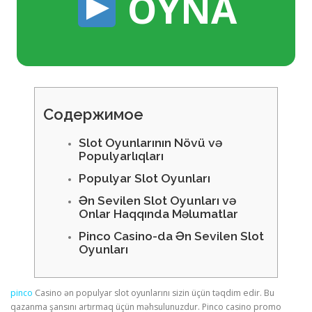
OYNA
Содержимое
Slot Oyunlarının Növü və
Populyarlıqları
Populyar Slot Oyunları
Ən Sevilen Slot Oyunları və
Onlar Haqqında Məlumatlar
Pinco Casino-da Ən Sevilen Slot
Oyunları
pinco
Casino ən populyar slot oyunlarını sizin üçün təqdim edir. Bu
qazanma şansını artırmaq üçün məhsulunuzdur. Pinco casino promo