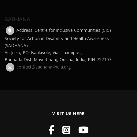
SADHANA
Address: Centre for Inclusive Communities (CIC)
Society for Action in Disability and Health Awareness
(SADHANA)
At: Julka, PO: Bankisole, Via- Laxmiposi,
Baripada Dist: Mayurbhanj, Odisha, India, PIN-757107
contact@sadhana-india.org
VISIT US HERE