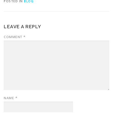
POSTED IN
BLOG
LEAVE A REPLY
COMMENT
*
NAME
*