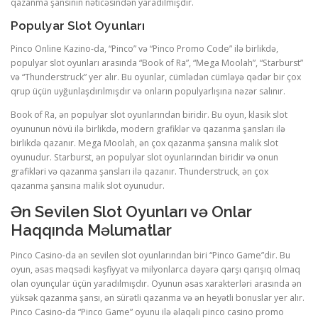
qazanma şansının nəticəsindən yaradılmışdır.
Populyar Slot Oyunları
Pinco Online Kazino-da, “Pinco” və “Pinco Promo Code” ilə birlikdə,
populyar slot oyunları arasında “Book of Ra”, “Mega Moolah”, “Starburst”
və “Thunderstruck” yer alır. Bu oyunlar, cümlədən cümləyə qədər bir çox
qrup üçün uyğunlaşdırılmışdır və onların populyarlışına nəzər salınır.
Book of Ra, ən populyar slot oyunlarından biridir. Bu oyun, klasik slot
oyununun növü ilə birlikdə, modern grafiklər və qazanma şansları ilə
birlikdə qazanır. Mega Moolah, ən çox qazanma şansına malik slot
oyunudur. Starburst, ən populyar slot oyunlarından biridir və onun
grafikləri və qazanma şansları ilə qazanır. Thunderstruck, ən çox
qazanma şansına malik slot oyunudur.
Ən Sevilen Slot Oyunları və Onlar
Haqqında Məlumatlar
Pinco Casino-da ən sevilen slot oyunlarından biri “Pinco Game”dir. Bu
oyun, əsas məqsədi kəşfiyyat və milyonlarca dəyərə qarşı qarışıq olmaq
olan oyunçular üçün yaradılmışdır. Oyunun əsas xarakterləri arasında ən
yüksək qazanma şansı, ən sürətli qazanma və ən heyətli bonuslar yer alır.
Pinco Casino-da “Pinco Game” oyunu ilə əlaqəli pinco casino promo