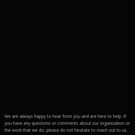
We are always happy to hear from you and are here to help. If
you have any questions or comments about our organization or
the work that we do, please do not hesitate to reach out to us.