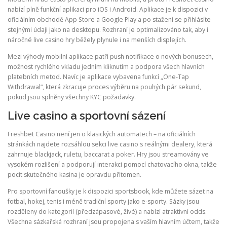
nabízí plně funkční aplikaci pro iOS i Android. Aplikace je k dispozici v
oficiálním obchodě App Store a Google Play a po stažení se přihlásíte
stejnými údaji jako na desktopu. Rozhraní je optimalizováno tak, aby i
náročné live casino hry běžely plynule i na menších displejích.
Mezi výhody mobilní aplikace patří push notifikace o nových bonusech,
možnost rychlého vkladu jedním kliknutím a podpora všech hlavních
platebních metod. Navíc je aplikace vybavena funkcí „One‑Tap
Withdrawal“, která zkracuje proces výběru na pouhých pár sekund,
pokud jsou splněny všechny KYC požadavky.
Live casino a sportovní sázení
Freshbet Casino není jen o klasických automatech – na oficiálních
stránkách najdete rozsáhlou sekci live casino s reálnými dealery, která
zahrnuje blackjack, ruletu, baccarat a poker. Hry jsou streamovány ve
vysokém rozlišení a podporují interakci pomocí chatovacího okna, takže
pocit skutečného kasina je opravdu přítomen.
Pro sportovní fanoušky je k dispozici sportsbook, kde můžete sázet na
fotbal, hokej, tenis i méně tradiční sporty jako e‑sporty. Sázky jsou
rozděleny do kategorií (předzápasové, živé) a nabízí atraktivní odds.
Všechna sázkařská rozhraní jsou propojena s vaším hlavním účtem, takže