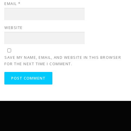
EMAIL
*
WEBSITE
SAVE MY NAME, EMAIL, AND WEBSITE IN THIS BROWSER
FOR THE NEXT TIME I COMMENT.