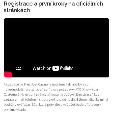
Registrace a první kroky na oficiálních
stránkách
Registrace na Freshbet Casino je navržena tak, aby byla co
nejjednodušší, ale zároveň splňovala požadavky KYC (Know Your
Customer). Na úvodní stránce kliknete na tlačítko „Registrace“, kde
zadáte e‑mail, telefonní číslo a zvolíte silné heslo. Během několika minut
obdržíte ověřovací kód, který potvrďte a váš účet bude připraven k
prvnímu vkladu.