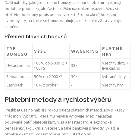
Další nabídky, jako jsou reload bonusy, cashback nebo turnaje, mají
podobné podmínky, ale často s nižším násobkem vsazení. Vždy si
přečtěte podrobný popis bonusu v sekci „Promo akce“, kde jsou
uvedeny hry, na které se bonus vztahuje, a maximální výhra z volných
zatočení.
Přehled hlavních bonusů
TYP
PLATNÉ
VÝŠE
WAGERING
BONUSU
HRY
100 % do 5 000 Kč +
Všechny sloty +
Uvítací bonus
35×
100 FS
live casino
Reload bonus
50 % do 2 000 Kč
30×
Vybrané sloty
Cashback
10 % z proher
‑
Všechny hry
Platební metody a rychlost výběrů
Freshbet Casino nabízí širokou paletu platebních metod, aby si každý
hráč mohl vybrat tu, která mu nejvíce vyhovuje. Mezi nejčastěji
používané patří platební karty Visa a Mastercard, elektronické
peněženky jako Skrill a Neteller, a také bankovní převody. Vklad je
obvykle okamžitý, což umožňuje rychlý start do hry.