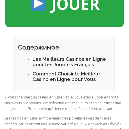
JOUER
Содержимое
Les Meilleurs Casinos en Ligne
pour les Joueurs Français
Comment Choisir le Meilleur
Casino en Ligne pour Vous
Si vous cherchez un casino en ligne fiable, vous êtes au bon endroit !
Nous vous proposons une sélection des meilleurs sites de jeux casino
en ligne, qui offrent une expérience de jeu sécurisée et amusante.
Les casinos en ligne sont devenus très populaires ces dernières
années, car ils offrent une grande variété de jeux, des jackpots élevés