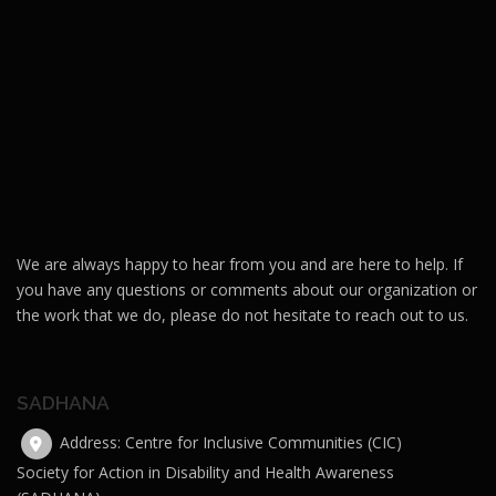
We are always happy to hear from you and are here to help. If
you have any questions or comments about our organization or
the work that we do, please do not hesitate to reach out to us.
SADHANA
Address: Centre for Inclusive Communities (CIC)
Society for Action in Disability and Health Awareness