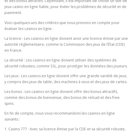
et des bonus attractifs. Cependant, il est important de choisir un site de
jeux casino en ligne fiable, pour éviter les problèmes de sécurité et de
paiement.
Voici quelques-uns des critères que nous prenons en compte pour
évaluer les casinos en ligne :
La licence : Les casinos en ligne doivent avoir une licence émise par une
autorité réglementaire, comme la Commission des jeux de l’État (CDE)
en France.
La sécurité : Les casinos en ligne doivent utiliser des systèmes de
sécurité robustes, comme SSL, pour protéger les données des joueurs.
Les jeux : Les casinos en ligne doivent offrir une grande variété de jeux,
y compris des jeux de table, des machines à sous et des jeux de cartes.
Les bonus : Les casinos en ligne doivent offrir des bonus attractifs,
comme des bonus de bienvenue, des bonus de reload et des free
spins.
En fin de compte, nous vous recommandons les casinos en ligne
suivants :
1. Casino 777 : Avec sa licence émise par la CDE et sa sécurité robuste,