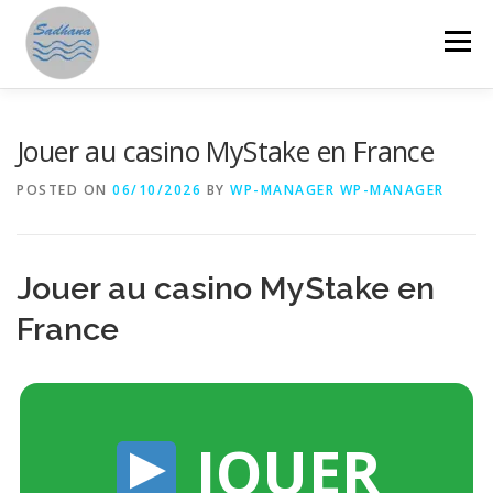
Skip
to
Menu
content
HOME
ABOUT US
PROGRAMMES
Jouer au casino MyStake en France
POSTED ON
06/10/2026
BY
WP-MANAGER WP-MANAGER
GET INVOLVED
ANNUAL REPORTS
STORIES
Jouer au casino MyStake en
RESOURCES
DONATE
SAMAHITA
France
JOUER