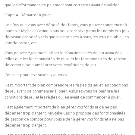
que les informations de paiement sont correctes avant de valider.
Étape 4 : Démarrer à jouer
Une fois que vous avez déposé des fonds, vous pouvez commencer à
jouer sur MyStake Casino. Vous pouvez choisir parmi les nombreux jeux
de casino proposés, tels que les machines à sous, les jeux de table, les
jeux de cartes, etc.
Vous pouvez également utiliser les fonctionnalités de jeu avancées,
telles que les fonctionnalités de mise et les fonctionnalités de gestion
de compte, pour améliorer votre expérience de jeu.
Conseils pour les nouveaux joueurs
Il est important de bien comprendre les règles du jeu et les conditions
de jeu avant de commencer à jouer. Assurez-vous de bien lire les
conditions de jeu et les règles du jeu avant de commencer à jouer.
Il est également important de bien gérer vos fonds et de ne pas
dépenser trop d’argent. MyStake Casino propose des fonctionnalités
de gestion de compte pour vous aider à gérer vos fonds et à ne pas
dépenser trop d’argent.