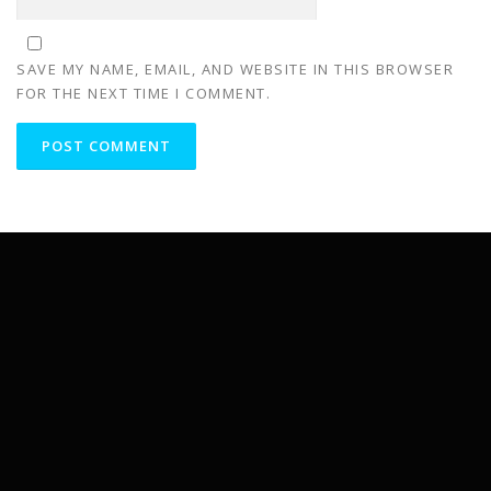
SAVE MY NAME, EMAIL, AND WEBSITE IN THIS BROWSER
FOR THE NEXT TIME I COMMENT.