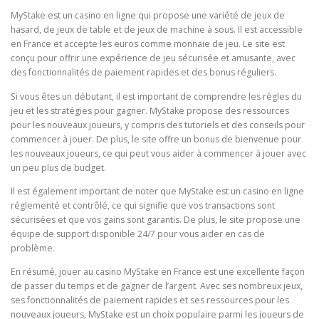
MyStake est un casino en ligne qui propose une variété de jeux de
hasard, de jeux de table et de jeux de machine à sous. Il est accessible
en France et accepte les euros comme monnaie de jeu. Le site est
conçu pour offrir une expérience de jeu sécurisée et amusante, avec
des fonctionnalités de paiement rapides et des bonus réguliers.
Si vous êtes un débutant, il est important de comprendre les règles du
jeu et les stratégies pour gagner. MyStake propose des ressources
pour les nouveaux joueurs, y compris des tutoriels et des conseils pour
commencer à jouer. De plus, le site offre un bonus de bienvenue pour
les nouveaux joueurs, ce qui peut vous aider à commencer à jouer avec
un peu plus de budget.
Il est également important de noter que MyStake est un casino en ligne
réglementé et contrôlé, ce qui signifie que vos transactions sont
sécurisées et que vos gains sont garantis. De plus, le site propose une
équipe de support disponible 24/7 pour vous aider en cas de
problème.
En résumé, jouer au casino MyStake en France est une excellente façon
de passer du temps et de gagner de l’argent. Avec ses nombreux jeux,
ses fonctionnalités de paiement rapides et ses ressources pour les
nouveaux joueurs, MyStake est un choix populaire parmi les joueurs de