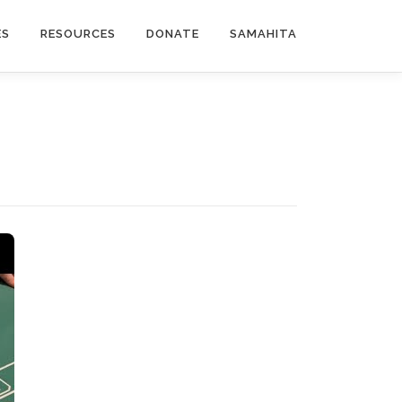
ES
RESOURCES
DONATE
SAMAHITA