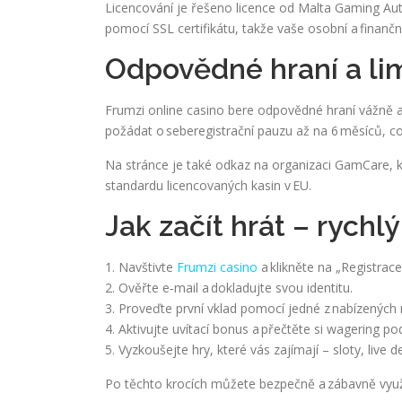
Licencování je řešeno licence od Malta Gaming Aut
pomocí SSL certifikátu, takže vaše osobní a finančn
Odpovědné hraní a li
Frumzi online casino bere odpovědné hraní vážně a 
požádat o seberegistrační pauzu až na 6 měsíců, což
Na stránce je také odkaz na organizaci GamCare, k
standardu licencovaných kasin v EU.
Jak začít hrát – rychlý
1. Navštivte
Frumzi casino
a klikněte na „Registrace
2. Ověřte e‑mail a dokladujte svou identitu.
3. Proveďte první vklad pomocí jedné z nabízených
4. Aktivujte uvítací bonus a přečtěte si wagering p
5. Vyzkoušejte hry, které vás zajímají – sloty, live d
Po těchto krocích můžete bezpečně a zábavně využív