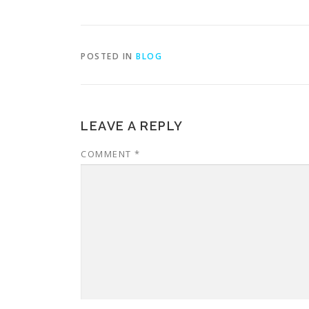
POSTED IN
BLOG
LEAVE A REPLY
COMMENT
*