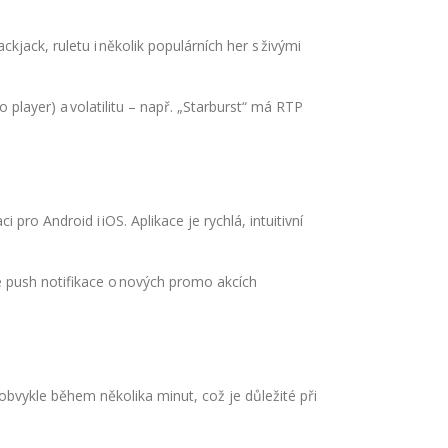
kjack, ruletu i několik populárních her s živými
 player) a volatilitu – např. „Starburst“ má RTP
pro Android i iOS. Aplikace je rychlá, intuitivní
je push notifikace o nových promo akcích
 obvykle během několika minut, což je důležité při