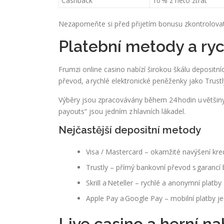
Cashback
10 % z neto ztrát
Nezapomeňte si před přijetím bonusu zkontrolovat, k
Platební metody a ryc
Frumzi online casino nabízí širokou škálu depositní
převod, a rychlé elektronické peněženky jako Trustly
Výběry jsou zpracovávány během 24 hodin u většiny
payouts“ jsou jedním z hlavních lákadel.
Nejčastější depositní metody
Visa / Mastercard – okamžité navýšení kre
Trustly – přímý bankovní převod s garancí
Skrill a Neteller – rychlé a anonymní platby
Apple Pay a Google Pay – mobilní platby je
Live casino a herní n