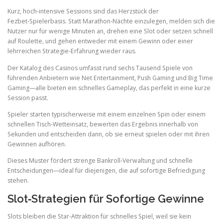
Kurz, hoch‑intensive Sessions sind das Herzstück der
Fezbet‑Spielerbasis. Statt Marathon‑Nächte einzulegen, melden sich die
Nutzer nur für wenige Minuten an, drehen eine Slot oder setzen schnell
auf Roulette, und gehen entweder mit einem Gewinn oder einer
lehrreichen Strategie‑Erfahrung wieder raus.
Der Katalog des Casinos umfasst rund sechs Tausend Spiele von
führenden Anbietern wie Net Entertainment, Push Gaming und Big Time
Gaming—alle bieten ein schnelles Gameplay, das perfekt in eine kurze
Session passt.
Spieler starten typischerweise mit einem einzelnen Spin oder einem
schnellen Tisch‑Wetteinsatz, bewerten das Ergebnis innerhalb von
Sekunden und entscheiden dann, ob sie erneut spielen oder mit ihren
Gewinnen aufhören.
Dieses Muster fördert strenge Bankroll‑Verwaltung und schnelle
Entscheidungen—ideal für diejenigen, die auf sofortige Befriedigung
stehen.
Slot‑Strategien für Sofortige Gewinne
Slots bleiben die Star‑Attraktion für schnelles Spiel, weil sie kein