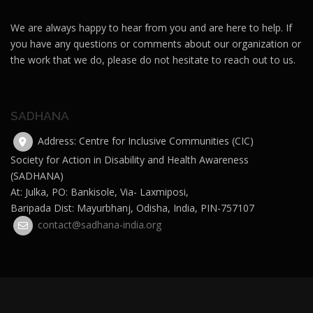
We are always happy to hear from you and are here to help. If
you have any questions or comments about our organization or
the work that we do, please do not hesitate to reach out to us.
SADHANA
Address: Centre for Inclusive Communities (CIC)
Society for Action in Disability and Health Awareness
(SADHANA)
At: Julka, PO: Bankisole, Via- Laxmiposi,
Baripada Dist: Mayurbhanj, Odisha, India, PIN-757107
contact@sadhana-india.org