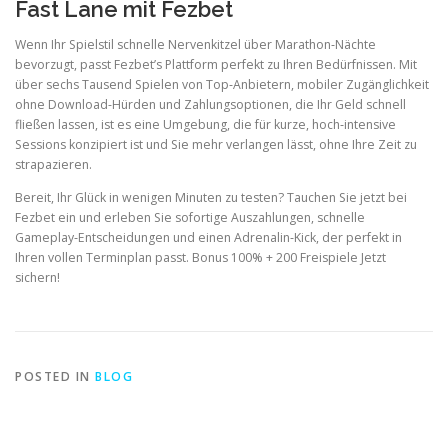
Fast Lane mit Fezbet
Wenn Ihr Spielstil schnelle Nervenkitzel über Marathon‑Nächte
bevorzugt, passt Fezbet’s Plattform perfekt zu Ihren Bedürfnissen. Mit
über sechs Tausend Spielen von Top‑Anbietern, mobiler Zugänglichkeit
ohne Download-Hürden und Zahlungsoptionen, die Ihr Geld schnell
fließen lassen, ist es eine Umgebung, die für kurze, hoch‑intensive
Sessions konzipiert ist und Sie mehr verlangen lässt, ohne Ihre Zeit zu
strapazieren.
Bereit, Ihr Glück in wenigen Minuten zu testen? Tauchen Sie jetzt bei
Fezbet ein und erleben Sie sofortige Auszahlungen, schnelle
Gameplay‑Entscheidungen und einen Adrenalin‑Kick, der perfekt in
Ihren vollen Terminplan passt. Bonus 100% + 200 Freispiele Jetzt
sichern!
POSTED IN
BLOG