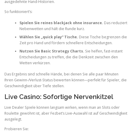
ausgedehnte Hand‑Historien.
So funktioniert’s:
Spielen Sie reines blackjack ohne insurance.
Das reduziert
Nebenwetten und hält die Runde kurz.
Wählen Sie „quick play“ Tische.
Diese Tische begrenzen die
Zeit pro Hand und fördern schnellere Entscheidungen.
Nutzen Sie Basic Strategy Charts.
Sie helfen, fast‑instant
Entscheidungen zu treffen, die die Denkzeit zwischen den
Wetten verkürzen.
Das Ergebnis sind schnelle Hände, bei denen Sie alle paar Minuten
Ihren Gewinn‑/Verlust‑Status bewerten können—perfekt für Spieler, die
Geschwindigkeit über Tiefe stellen.
Live Casino: Sofortige Nervenkitzel
Live Dealer Spiele können langsam wirken, wenn man an Slots oder
Roulette gewöhnt ist, aber Fezbet’s Live‑Auswahl ist auf Geschwindigkeit
ausgelegt.
Probieren Sie: