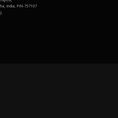
ha, India, PIN-757107
g