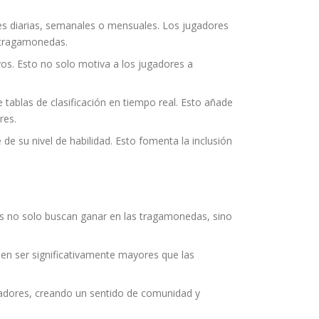
nes diarias, semanales o mensuales. Los jugadores
 tragamonedas.
ivos. Esto no solo motiva a los jugadores a
 tablas de clasificación en tiempo real. Esto añade
res.
e su nivel de habilidad. Esto fomenta la inclusión
res no solo buscan ganar en las tragamonedas, sino
en ser significativamente mayores que las
ugadores, creando un sentido de comunidad y