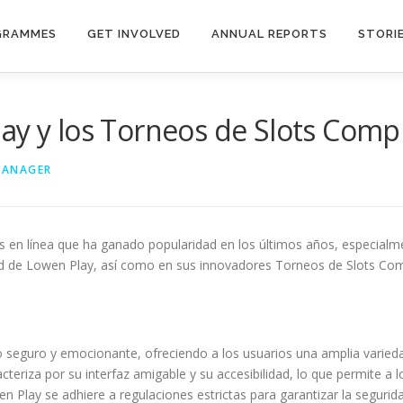
GRAMMES
GET INVOLVED
ANNUAL REPORTS
STORI
ay y los Torneos de Slots Comp
MANAGER
s en línea que ha ganado popularidad en los últimos años, especial
idad de Lowen Play, así como en sus innovadores Torneos de Slots C
seguro y emocionante, ofreciendo a los usuarios una amplia variedad
riza por su interfaz amigable y su accesibilidad, lo que permite a lo
lay se adhiere a regulaciones estrictas para garantizar la seguridad