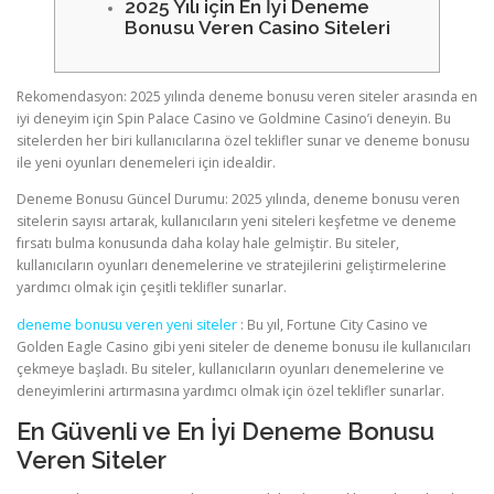
2025 Yılı için En İyi Deneme
Bonusu Veren Casino Siteleri
Rekomendasyon: 2025 yılında deneme bonusu veren siteler arasında en
iyi deneyim için Spin Palace Casino ve Goldmine Casino’i deneyin. Bu
sitelerden her biri kullanıcılarına özel teklifler sunar ve deneme bonusu
ile yeni oyunları denemeleri için idealdir.
Deneme Bonusu Güncel Durumu: 2025 yılında, deneme bonusu veren
sitelerin sayısı artarak, kullanıcıların yeni siteleri keşfetme ve deneme
fırsatı bulma konusunda daha kolay hale gelmiştir. Bu siteler,
kullanıcıların oyunları denemelerine ve stratejilerini geliştirmelerine
yardımcı olmak için çeşitli teklifler sunarlar.
deneme bonusu veren yeni siteler
: Bu yıl, Fortune City Casino ve
Golden Eagle Casino gibi yeni siteler de deneme bonusu ile kullanıcıları
çekmeye başladı. Bu siteler, kullanıcıların oyunları denemelerine ve
deneyimlerini artırmasına yardımcı olmak için özel teklifler sunarlar.
En Güvenli ve En İyi Deneme Bonusu
Veren Siteler