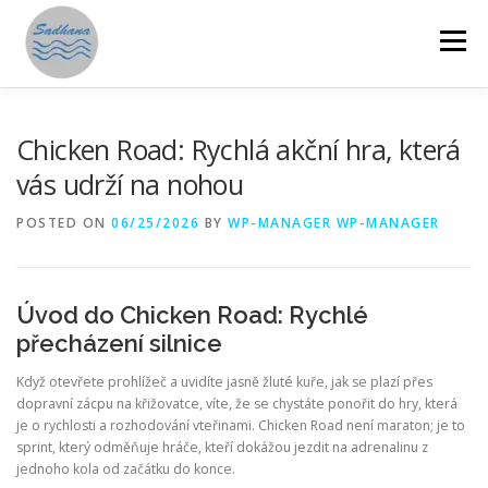
Skip
to
Menu
content
HOME
ABOUT US
PROGRAMMES
Chicken Road: Rychlá akční hra, která
vás udrží na nohou
GET INVOLVED
ANNUAL REPORTS
STORIES
POSTED ON
06/25/2026
BY
WP-MANAGER WP-MANAGER
RESOURCES
DONATE
SAMAHITA
Úvod do Chicken Road: Rychlé
přecházení silnice
Když otevřete prohlížeč a uvidíte jasně žluté kuře, jak se plazí přes
dopravní zácpu na křižovatce, víte, že se chystáte ponořit do hry, která
je o rychlosti a rozhodování vteřinami. Chicken Road není maraton; je to
sprint, který odměňuje hráče, kteří dokážou jezdit na adrenalinu z
jednoho kola od začátku do konce.