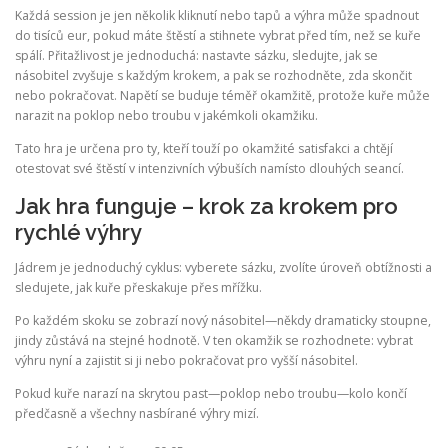
Každá session je jen několik kliknutí nebo tapů a výhra může spadnout
do tisíců eur, pokud máte štěstí a stihnete vybrat před tím, než se kuře
spálí. Přitažlivost je jednoduchá: nastavte sázku, sledujte, jak se
násobitel zvyšuje s každým krokem, a pak se rozhodněte, zda skončit
nebo pokračovat. Napětí se buduje téměř okamžitě, protože kuře může
narazit na poklop nebo troubu v jakémkoli okamžiku.
Tato hra je určena pro ty, kteří touží po okamžité satisfakci a chtějí
otestovat své štěstí v intenzivních výbuších namísto dlouhých seancí.
Jak hra funguje – krok za krokem pro
rychlé výhry
Jádrem je jednoduchý cyklus: vyberete sázku, zvolíte úroveň obtížnosti a
sledujete, jak kuře přeskakuje přes mřížku.
Po každém skoku se zobrazí nový násobitel—někdy dramaticky stoupne,
jindy zůstává na stejné hodnotě. V ten okamžik se rozhodnete: vybrat
výhru nyní a zajistit si ji nebo pokračovat pro vyšší násobitel.
Pokud kuře narazí na skrytou past—poklop nebo troubu—kolo končí
předčasně a všechny nasbírané výhry mizí.