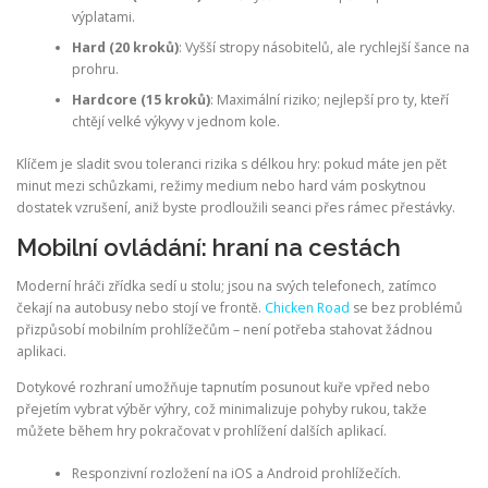
výplatami.
Hard (20 kroků)
: Vyšší stropy násobitelů, ale rychlejší šance na
prohru.
Hardcore (15 kroků)
: Maximální riziko; nejlepší pro ty, kteří
chtějí velké výkyvy v jednom kole.
Klíčem je sladit svou toleranci rizika s délkou hry: pokud máte jen pět
minut mezi schůzkami, režimy medium nebo hard vám poskytnou
dostatek vzrušení, aniž byste prodloužili seanci přes rámec přestávky.
Mobilní ovládání: hraní na cestách
Moderní hráči zřídka sedí u stolu; jsou na svých telefonech, zatímco
čekají na autobusy nebo stojí ve frontě.
Chicken Road
se bez problémů
přizpůsobí mobilním prohlížečům – není potřeba stahovat žádnou
aplikaci.
Dotykové rozhraní umožňuje tapnutím posunout kuře vpřed nebo
přejetím vybrat výběr výhry, což minimalizuje pohyby rukou, takže
můžete během hry pokračovat v prohlížení dalších aplikací.
Responzivní rozložení na iOS a Android prohlížečích.