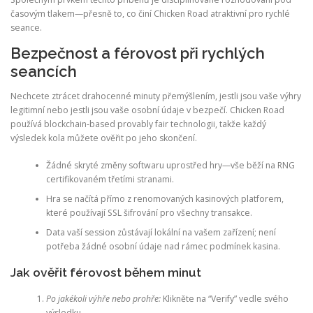
časovým tlakem—přesně to, co činí Chicken Road atraktivní pro rychlé
seance.
Bezpečnost a férovost při rychlých
seancích
Nechcete ztrácet drahocenné minuty přemýšlením, jestli jsou vaše výhry
legitimní nebo jestli jsou vaše osobní údaje v bezpečí. Chicken Road
používá blockchain‑based provably fair technologii, takže každý
výsledek kola můžete ověřit po jeho skončení.
Žádné skryté změny softwaru uprostřed hry—vše běží na RNG
certifikovaném třetími stranami.
Hra se načítá přímo z renomovaných kasinových platforem,
které používají SSL šifrování pro všechny transakce.
Data vaší session zůstávají lokální na vašem zařízení; není
potřeba žádné osobní údaje nad rámec podmínek kasina.
Jak ověřit férovost během minut
Po jakékoli výhře nebo prohře:
Klikněte na “Verify” vedle svého
výsledku.