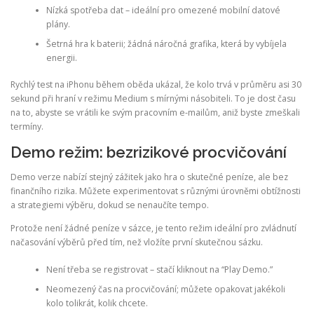
Nízká spotřeba dat – ideální pro omezené mobilní datové
plány.
Šetrná hra k baterii; žádná náročná grafika, která by vybíjela
energii.
Rychlý test na iPhonu během oběda ukázal, že kolo trvá v průměru asi 30
sekund při hraní v režimu Medium s mírnými násobiteli. To je dost času
na to, abyste se vrátili ke svým pracovním e-mailům, aniž byste zmeškali
termíny.
Demo režim: bezrizikové procvičování
Demo verze nabízí stejný zážitek jako hra o skutečné peníze, ale bez
finančního rizika. Můžete experimentovat s různými úrovněmi obtížnosti
a strategiemi výběru, dokud se nenaučíte tempo.
Protože není žádné peníze v sázce, je tento režim ideální pro zvládnutí
načasování výběrů před tím, než vložíte první skutečnou sázku.
Není třeba se registrovat – stačí kliknout na “Play Demo.”
Neomezený čas na procvičování; můžete opakovat jakékoli
kolo tolikrát, kolik chcete.