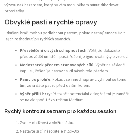
výzvou než hazardem, který by vám mohl během minut zlikvidovat
prostředky.
Obvyklé pasti a rychlé opravy
I zkušení hráči mohou podlehnout pastem, pokud nechají emoce řídit
jejich rozhodnutí při rychlých seancích.
Přesvědčení o svých schopnostech:
Věřit, že dokážete
předpovědět umístění pastí; řešení je ignorovat mýty o vzorech.
Nedostatek předem stanovených cílů:
Výběr na základě
impulsu; řešení je nastavit si cíl násobitele předem.
Panic po prohře:
Pokusit se ihned napravit; vyhnout se tomu
tím, že si dáte pauzu před dalším kolem.
Výběr příliš brzy:
Přeskočit potenciální zisky; řešení je zaměřit
se na alespoň 1.5x v režimu Medium.
Rychlý kontrolní seznam pro každou session
Zvolte obtížnost a vložte sázku.
Nastavte si cíl násobitele (1.5x–3x).