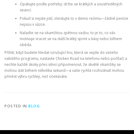
Opakujte podle potřeby; držte se krátkých a soustředěných
seancí.
Pokud si nejste jistí, otestujte to v demo režimu—žádné peníze
nejsou v sázce.
Nalaďte se na okamžitou zpětnou vazbu; to je to, co vás
motivuje vracet se na další krátký sprint u kávy nebo během
oběda.
Příště, když budete hledat vzrušující hru, která se vejde do vašeho
nabitého programu, nastavte Chicken Road na telefonu nebo počítači a
nechte každé skoky přes silnici připomenout, že skvělé okamžiky se
mohou stát během několika sekund—a vaše rychlá rozhodnutí mohou
přinést výhru rychleji, než očekáváte.
POSTED IN
BLOG