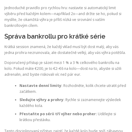
Jednoduché pravidlo pro rychlou hru: nastavte si automatický limit
výběru před každým kolem—například 2x—and držte se ho, pokud si
myslíte, že okamžitá výhra je příliš nízká ve srovnání s vaším
bankrollovým cílem.
Správa bankrollu pro krátké série
Krátká session znamená, že každý vklad musí být dost malý, aby vás
jedna prohra nezruinovala, ale dostatečně velký, aby vás výhra potěšila.
Doporučený přístup je sázet mezi 1 % a 3 % celkového bankrollu na
kolo. Pokud máte €200, je to €2–€6 na kolo—dost na to, abyste si užili
adrenalin, aniž byste riskovali víc než pár eur.
Nastavte denní limity:
Rozhodněte, kolik chcete utratit před
začátkem.
Sledujte výhry a prohry:
Rychle si zaznamenejte výsledek
každého kola.
Přestaňte po sérii tří výher nebo proher:
Udělejte si
krátkou přestávku.
Tento disciplinovaný přístup zajistí, že každé kolo bude spíš zábavnou