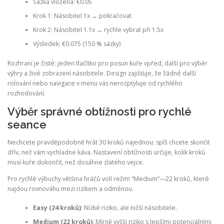
Sázka vložena: €0.05
Krok 1: Násobitel 1x → pokračovat
Krok 2: Násobitel 1.1x → rychle vybrat při 1.5x
Výsledek: €0.075 (150 % sázky)
Rozhraní je čisté: jeden tlačítko pro posun kuře vpřed, další pro výběr
výhry a živé zobrazení násobitele. Design zajišťuje, že žádné další
rolování nebo navigace v menu vás nerozptyluje od rychlého
rozhodování.
Výběr správné obtížnosti pro rychlé
seance
Nechcete pravděpodobně hrát 30 kroků najednou; spíš chcete skončit
dřív, než vám vychladne káva. Nastavení obtížnosti určuje, kolik kroků
musí kuře dokončit, než dosáhne zlatého vejce.
Pro rychlé výbuchy většina hráčů volí režim “Medium”—22 kroků, které
najdou rovnováhu mezi rizikem a odměnou.
Easy (24 kroků)
: Nízké riziko, ale nižší násobitele.
Medium (22 kroků)
: Mírně vyšší riziko s lepšími potenciálními