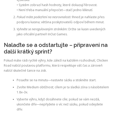
• Systém zobrazí hash hodnoty, které dokazují férovost.
• Není třeba manuální přepočet—stačí jedno kliknutí.
Pokud máte podezření na nesrovnalosti:
Ihned je nahlaste přes
podporu kasina; většina poskytovatelů odpoví během minut.
Vyhněte se neregulovaným stránkám:
Držte se kasin uvedených
jako oficiální partneři InOut Games.
Nalaďte se a odstartujte – připraveni na
další krátký sprint?
Pokud máte rádi rychlé výhry, kde záleží na každém rozhodnutí, Chicken
Road nabízí poutavou platformu, která respektuje váš čas a zároveň
nabízí skutečné šance na zisk.
Posaďte se na minutu—nastavte sázku a stiskněte start.
Zvolte Medium obtížnost; cílem je ta sladká zóna s násobitelem
1.8x–3x.
Vyberte výhru, když dosáhnete cíle; pokud se vám nezdá,
ukončete dřív—nepřijdete o víc než sázku, pokud odejdete
dřív.