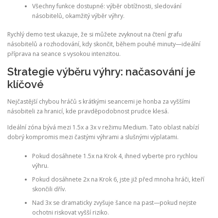
Všechny funkce dostupné: výběr obtížnosti, sledování
násobitelů, okamžitý výběr výhry.
Rychlý demo test ukazuje, že si můžete zvyknout na čtení grafu
násobitelů a rozhodování, kdy skončit, během pouhé minuty—ideální
příprava na seance s vysokou intenzitou.
Strategie výběru výhry: načasování je
klíčové
Nejčastější chybou hráčů s krátkými seancemi je honba za vyššími
násobiteli za hranicí, kde pravděpodobnost prudce klesá.
Ideální zóna bývá mezi 1.5x a 3x v režimu Medium. Tato oblast nabízí
dobrý kompromis mezi častými výhrami a slušnými výplatami.
Pokud dosáhnete 1.5x na Krok 4, ihned vyberte pro rychlou
výhru.
Pokud dosáhnete 2x na Krok 6, jste již před mnoha hráči, kteří
skončili dřív.
Nad 3x se dramaticky zvyšuje šance na past—pokud nejste
ochotni riskovat vyšší riziko.