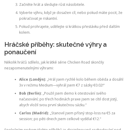
Začněte hrát a sledujte růst násobitele.
Vyberte výhru, když je dosažen cíl, nebo pokud máte pocit, že
pokračovat je riskantní.
Pokud prohrajete, udělejte si krátkou přestávku před dalším
kolem.
Hráčské příběhy: skutečné výhry a
ponaučení
Několik hráčů sdílelo, jak krátké série Chicken Road skončily
nezapomenutelnými výhrami:
Alice (Londýn):
„Hrál jsem rychlé kolo během oběda a dosáhl
3x v režimu Medium—vyhrál jsem €7 z sázky €0.02!“
Bob (Berlín):
„Použil jsem demo k otestování svého
načasování; po třech hodinách praxe jsem se cítil dost jistý,
abych vložil svou první skutečnou sázku.“
Carlos (Madrid):
„Stanovil jsem přísný stop-loss na €5 za
session; po pěti dnech jsem celkově vydělal €12.“
Společným prvkem těchto příběhů je disciplinované rozhodování pod