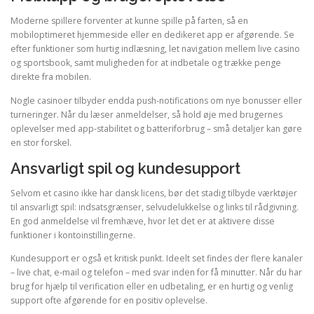
Moderne spillere forventer at kunne spille på farten, så en
mobiloptimeret hjemmeside eller en dedikeret app er afgørende. Se
efter funktioner som hurtig indlæsning, let navigation mellem live casino
og sportsbook, samt muligheden for at indbetale og trække penge
direkte fra mobilen.
Nogle casinoer tilbyder endda push‑notifications om nye bonusser eller
turneringer. Når du læser anmeldelser, så hold øje med brugernes
oplevelser med app‑stabilitet og batteriforbrug – små detaljer kan gøre
en stor forskel.
Ansvarligt spil og kundesupport
Selvom et casino ikke har dansk licens, bør det stadig tilbyde værktøjer
til ansvarligt spil: indsatsgrænser, selvudelukkelse og links til rådgivning.
En god anmeldelse vil fremhæve, hvor let det er at aktivere disse
funktioner i kontoinstillingerne.
Kundesupport er også et kritisk punkt. Ideelt set findes der flere kanaler
– live chat, e‑mail og telefon – med svar inden for få minutter. Når du har
brug for hjælp til verification eller en udbetaling, er en hurtig og venlig
support ofte afgørende for en positiv oplevelse.