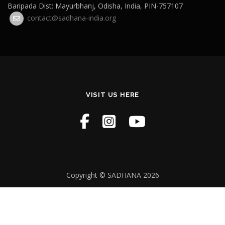
Baripada Dist: Mayurbhanj, Odisha, India, PIN-757107
contact@sadhana-india.org
VISIT US HERE
Copyright © SADHANA 2026