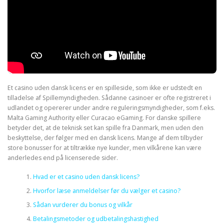
Et casino uden dansk licens er en spilleside, som ikke er udstedt en
tilladelse af Spillemyndigheden. Sådanne casinoer er ofte registreret i
udlandet og opererer under andre reguleringsmyndigheder, som f.eks.
Malta Gaming Authority eller Curacao eGaming. For danske spillere
betyder det, at de teknisk set kan spille fra Danmark, men uden den
beskyttelse, der følger med en dansk licens. Mange af dem tilbyder
store bonusser for at tiltrække nye kunder, men vilkårene kan være
anderledes end på licenserede sider.
Hvad er et casino uden dansk licens?
Hvorfor læse anmeldelser før du vælger et casino?
Sådan vurderer du bonus og vilkår
Betalingsmetoder og udbetalingshastighed