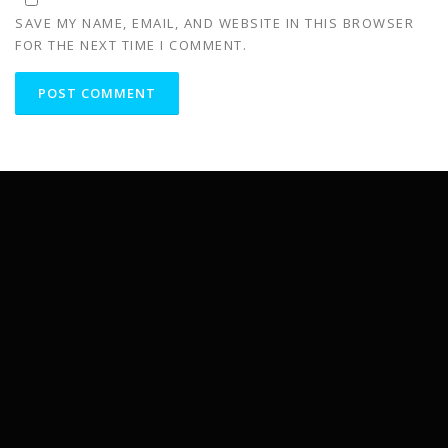
SAVE MY NAME, EMAIL, AND WEBSITE IN THIS BROWSER
FOR THE NEXT TIME I COMMENT.