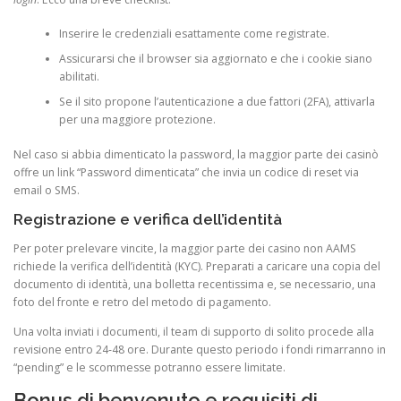
Inserire le credenziali esattamente come registrate.
Assicurarsi che il browser sia aggiornato e che i cookie siano
abilitati.
Se il sito propone l’autenticazione a due fattori (2FA), attivarla
per una maggiore protezione.
Nel caso si abbia dimenticato la password, la maggior parte dei casinò
offre un link “Password dimenticata” che invia un codice di reset via
email o SMS.
Registrazione e verifica dell’identità
Per poter prelevare vincite, la maggior parte dei casino non AAMS
richiede la verifica dell’identità (KYC). Preparati a caricare una copia del
documento di identità, una bolletta recentissima e, se necessario, una
foto del fronte e retro del metodo di pagamento.
Una volta inviati i documenti, il team di supporto di solito procede alla
revisione entro 24‑48 ore. Durante questo periodo i fondi rimarranno in
“pending” e le scommesse potranno essere limitate.
Bonus di benvenuto e requisiti di