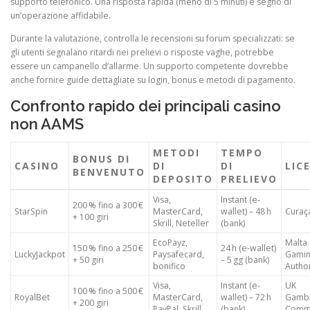
supporto telefonico. Una risposta rapida (meno di 5 minuti) è segno di
un’operazione affidabile.
Durante la valutazione, controlla le recensioni su forum specializzati: se
gli utenti segnalano ritardi nei prelievi o risposte vaghe, potrebbe
essere un campanello d’allarme. Un supporto competente dovrebbe
anche fornire guide dettagliate su login, bonus e metodi di pagamento.
Confronto rapido dei principali casino
non AAMS
METODI
TEMPO
BONUS DI
CASINO
DI
DI
LIC
BENVENUTO
DEPOSITO
PRELIEVO
Visa,
Instant (e-
200 % fino a 300 €
StarSpin
MasterCard,
wallet) – 48 h
Curaç
+ 100 giri
Skrill, Neteller
(bank)
EcoPayz,
Malta
150 % fino a 250 €
24 h (e-wallet)
LuckyJackpot
Paysafecard,
Gami
+ 50 giri
– 5 gg (bank)
bonifico
Author
Visa,
Instant (e-
UK
100 % fino a 500 €
RoyalBet
MasterCard,
wallet) – 72 h
Gambl
+ 200 giri
PayPal, Skrill
(bank)
Commi