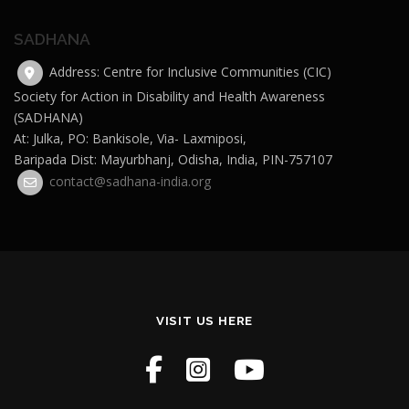
SADHANA
Address: Centre for Inclusive Communities (CIC)
Society for Action in Disability and Health Awareness
(SADHANA)
At: Julka, PO: Bankisole, Via- Laxmiposi,
Baripada Dist: Mayurbhanj, Odisha, India, PIN-757107
contact@sadhana-india.org
VISIT US HERE