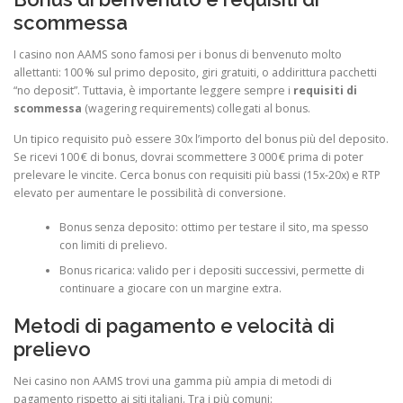
scommessa
I casino non AAMS sono famosi per i bonus di benvenuto molto
allettanti: 100 % sul primo deposito, giri gratuiti, o addirittura pacchetti
“no deposit”. Tuttavia, è importante leggere sempre i
requisiti di
scommessa
(wagering requirements) collegati al bonus.
Un tipico requisito può essere 30x l’importo del bonus più del deposito.
Se ricevi 100 € di bonus, dovrai scommettere 3 000 € prima di poter
prelevare le vincite. Cerca bonus con requisiti più bassi (15x‑20x) e RTP
elevato per aumentare le possibilità di conversione.
Bonus senza deposito: ottimo per testare il sito, ma spesso
con limiti di prelievo.
Bonus ricarica: valido per i depositi successivi, permette di
continuare a giocare con un margine extra.
Metodi di pagamento e velocità di
prelievo
Nei casino non AAMS trovi una gamma più ampia di metodi di
pagamento rispetto ai siti italiani. Tra i più comuni: