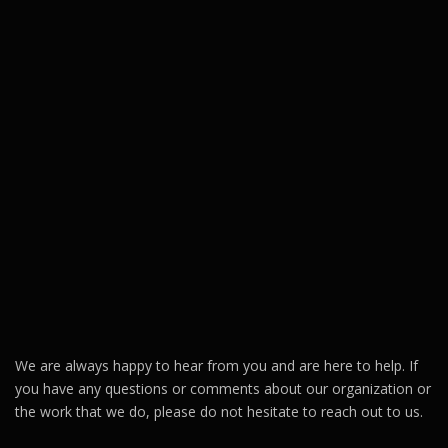
We are always happy to hear from you and are here to help. If
you have any questions or comments about our organization or
the work that we do, please do not hesitate to reach out to us.