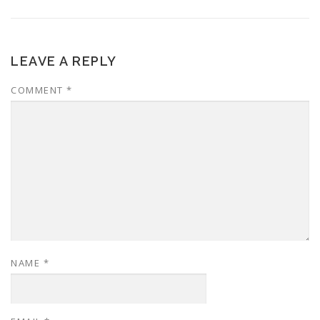
LEAVE A REPLY
COMMENT
*
NAME
*