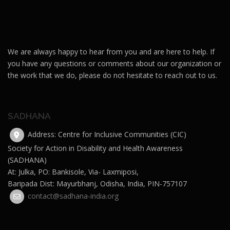
We are always happy to hear from you and are here to help. If
you have any questions or comments about our organization or
the work that we do, please do not hesitate to reach out to us.
SADHANA
Address: Centre for Inclusive Communities (CIC)
Society for Action in Disability and Health Awareness
(SADHANA)
At: Julka, PO: Bankisole, Via- Laxmiposi,
Baripada Dist: Mayurbhanj, Odisha, India, PIN-757107
contact@sadhana-india.org