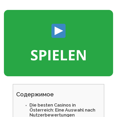
SPIELEN
Содержимое
Die besten Casinos in
Österreich: Eine Auswahl nach
Nutzerbewertungen