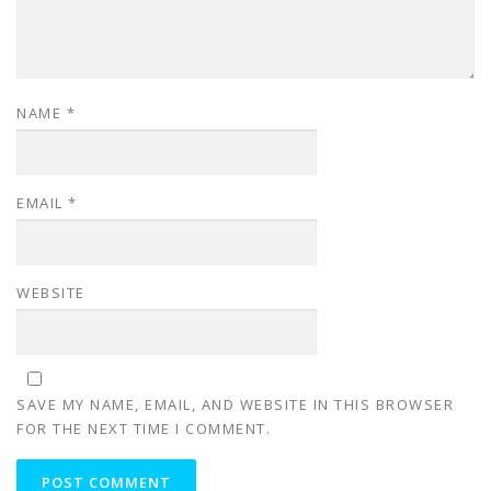
NAME
*
EMAIL
*
WEBSITE
SAVE MY NAME, EMAIL, AND WEBSITE IN THIS BROWSER
FOR THE NEXT TIME I COMMENT.