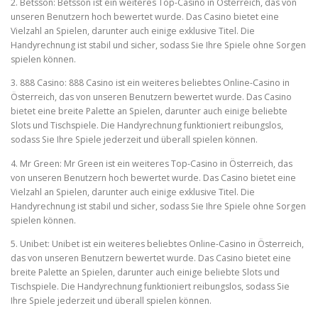
2. Betsson: Betsson ist ein weiteres Top-Casino in Österreich, das von
unseren Benutzern hoch bewertet wurde. Das Casino bietet eine
Vielzahl an Spielen, darunter auch einige exklusive Titel. Die
Handyrechnung ist stabil und sicher, sodass Sie Ihre Spiele ohne Sorgen
spielen können.
3. 888 Casino: 888 Casino ist ein weiteres beliebtes Online-Casino in
Österreich, das von unseren Benutzern bewertet wurde. Das Casino
bietet eine breite Palette an Spielen, darunter auch einige beliebte
Slots und Tischspiele. Die Handyrechnung funktioniert reibungslos,
sodass Sie Ihre Spiele jederzeit und überall spielen können.
4. Mr Green: Mr Green ist ein weiteres Top-Casino in Österreich, das
von unseren Benutzern hoch bewertet wurde. Das Casino bietet eine
Vielzahl an Spielen, darunter auch einige exklusive Titel. Die
Handyrechnung ist stabil und sicher, sodass Sie Ihre Spiele ohne Sorgen
spielen können.
5. Unibet: Unibet ist ein weiteres beliebtes Online-Casino in Österreich,
das von unseren Benutzern bewertet wurde. Das Casino bietet eine
breite Palette an Spielen, darunter auch einige beliebte Slots und
Tischspiele. Die Handyrechnung funktioniert reibungslos, sodass Sie
Ihre Spiele jederzeit und überall spielen können.