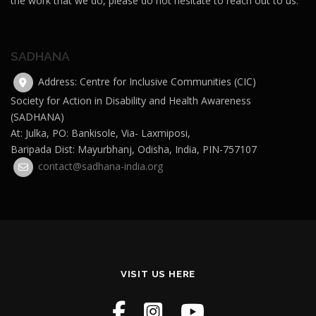
the work that we do, please do not hesitate to reach out to us.
SADHANA
Address: Centre for Inclusive Communities (CIC)
Society for Action in Disability and Health Awareness
(SADHANA)
At: Julka, PO: Bankisole, Via- Laxmiposi,
Baripada Dist: Mayurbhanj, Odisha, India, PIN-757107
contact@sadhana-india.org
VISIT US HERE