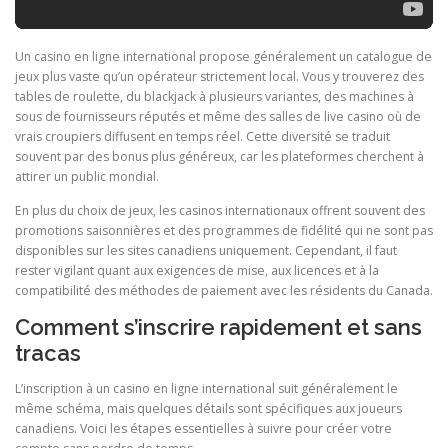
Un casino en ligne international propose généralement un catalogue de
jeux plus vaste qu’un opérateur strictement local. Vous y trouverez des
tables de roulette, du blackjack à plusieurs variantes, des machines à
sous de fournisseurs réputés et même des salles de live casino où de
vrais croupiers diffusent en temps réel. Cette diversité se traduit
souvent par des bonus plus généreux, car les plateformes cherchent à
attirer un public mondial.
En plus du choix de jeux, les casinos internationaux offrent souvent des
promotions saisonnières et des programmes de fidélité qui ne sont pas
disponibles sur les sites canadiens uniquement. Cependant, il faut
rester vigilant quant aux exigences de mise, aux licences et à la
compatibilité des méthodes de paiement avec les résidents du Canada.
Comment s’inscrire rapidement et sans
tracas
L’inscription à un casino en ligne international suit généralement le
même schéma, mais quelques détails sont spécifiques aux joueurs
canadiens. Voici les étapes essentielles à suivre pour créer votre