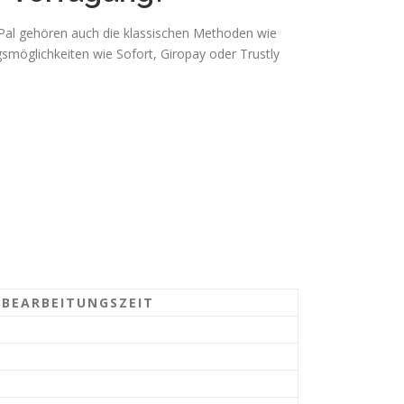
ayPal gehören auch die klassischen Methoden wie
smöglichkeiten wie Sofort, Giropay oder Trustly
 BEARBEITUNGSZEIT