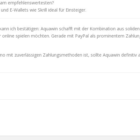
r am empfehlenswertesten?
nd E-Wallets wie Skrill ideal für Einsteiger.
 kann ich bestätigen: Aquawin schafft mit der Kombination aus solid
cher online spielen möchten. Gerade mit PayPal als prominentem Zahl
o mit zuverlässigen Zahlungsmethoden ist, sollte Aquawin definitiv