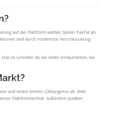
n?
erung auf der Plattform wählen Spieler PayPal als
aktionen sind durch modernste Verschlüsselung
as ist schneller als bei vielen Konkurrenten, bei
Markt?
ren und einem breiten Zahlungsmix ab. Viele
derner Plattformtechnik. Außerdem punktet