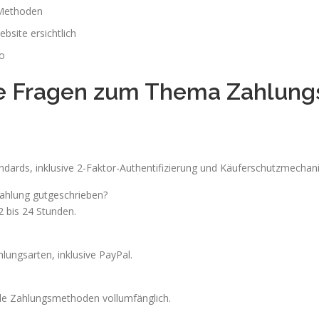
 Methoden
site ersichtlich
to
lte Fragen zum Thema Zahlun
andards, inklusive 2-Faktor-Authentifizierung und Käuferschutzmecha
zahlung gutgeschrieben?
2 bis 24 Stunden.
lungsarten, inklusive PayPal.
alle Zahlungsmethoden vollumfänglich.