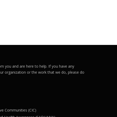
m you and are here to help. If you have any
r organization or the work that we do, please do
ive Communities (CIC)