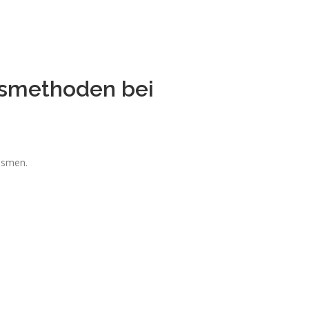
gsmethoden bei
nismen.