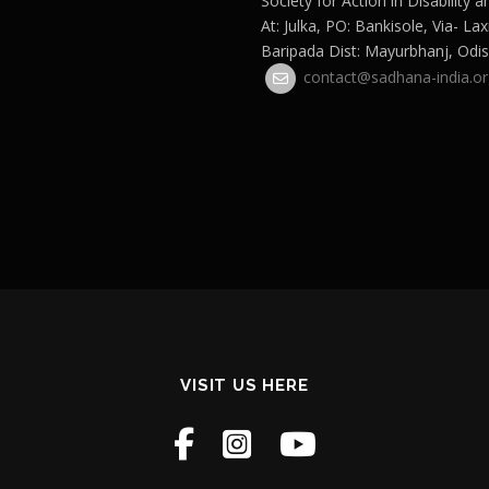
Society for Action in Disabilit
At: Julka, PO: Bankisole, Via- La
Baripada Dist: Mayurbhanj, Odis
contact@sadhana-india.or
VISIT US HERE