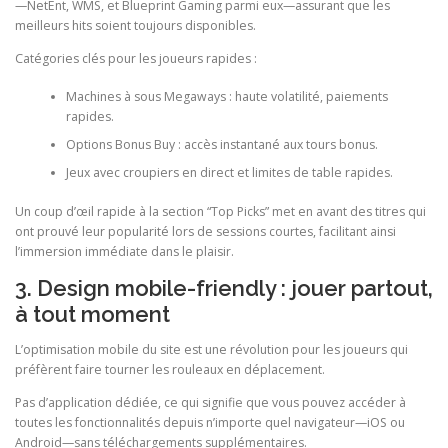
—NetEnt, WMS, et Blueprint Gaming parmi eux—assurant que les
meilleurs hits soient toujours disponibles.
Catégories clés pour les joueurs rapides :
Machines à sous Megaways : haute volatilité, paiements
rapides.
Options Bonus Buy : accès instantané aux tours bonus.
Jeux avec croupiers en direct et limites de table rapides.
Un coup d’œil rapide à la section “Top Picks” met en avant des titres qui
ont prouvé leur popularité lors de sessions courtes, facilitant ainsi
l’immersion immédiate dans le plaisir.
3. Design mobile-friendly : jouer partout,
à tout moment
L’optimisation mobile du site est une révolution pour les joueurs qui
préfèrent faire tourner les rouleaux en déplacement.
Pas d’application dédiée, ce qui signifie que vous pouvez accéder à
toutes les fonctionnalités depuis n’importe quel navigateur—iOS ou
Android—sans téléchargements supplémentaires.