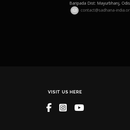
Baripada Dist: Mayurbhanj, Odis
contact@sadhana-india.or
VISIT US HERE