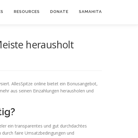
ES
RESOURCES
DONATE
SAMAHITA
eiste herausholt
iert. AllesSpitze online bietet ein Bonusangebot,
ch mehr aus seinen Einzahlungen herausholen und
tig?
ieler ein transparentes und gut durchdachtes
ch durch faire Umsatzbedingungen und