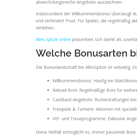
abwechslungsreiche Angebote auszeichnen.
Insbesondere der Willkommensbonus überzeugt dur
und verhindert Frust. Für Spieler, die regelmäßig
verleihen.
Alles spitze online
präsentiert sich damit als zuver
Welche Bonusarten bi
Die Bonuslandschaft bei AllesSpitze ist vielseitig. D
Willkommensbonus: Häufig ein Matchbonus a
Reload-Boni: Regelmäßige Boni für weiter
Cashback-Angebote: Rückerstattungen bei 
Freispiele & Turniere: Aktionen mit spezie
VIP- und Treueprogramme: Exklusive Angeb
Diese Vielfalt ermöglicht es, immer passende Boni f