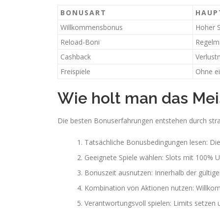
BONUSART
HAUP
Willkommensbonus
Hoher S
Reload-Boni
Regelm
Cashback
Verlust
Freispiele
Ohne ei
Wie holt man das Mei
Die besten Bonuserfahrungen entstehen durch strat
Tatsächliche Bonusbedingungen lesen: Die
Geeignete Spiele wählen: Slots mit 100% U
Bonuszeit ausnutzen: Innerhalb der gültige
Kombination von Aktionen nutzen: Willk
Verantwortungsvoll spielen: Limits setzen