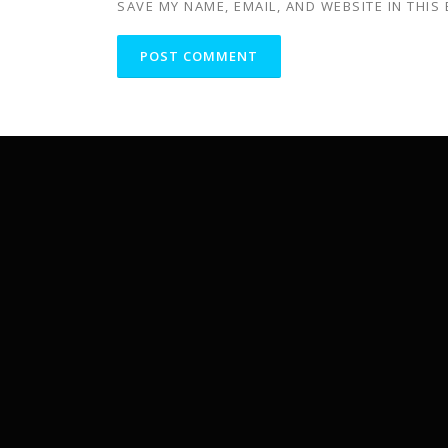
SAVE MY NAME, EMAIL, AND WEBSITE IN THIS