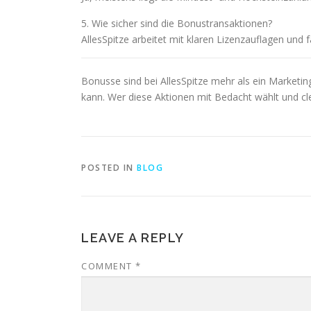
5. Wie sicher sind die Bonustransaktionen?
AllesSpitze arbeitet mit klaren Lizenzauflagen und 
Bonusse sind bei AllesSpitze mehr als ein Market
kann. Wer diese Aktionen mit Bedacht wählt und cle
POSTED IN
BLOG
LEAVE A REPLY
COMMENT
*