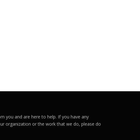
m you and are here to help. If you have any
r organization or the work that we do, please do