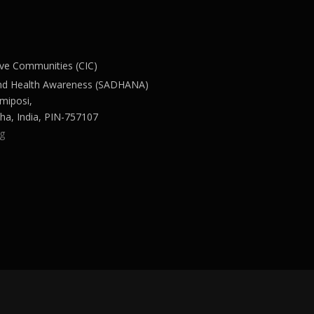
ive Communities (CIC)
y and Health Awareness (SADHANA)
xmiposi,
ha, India, PIN-757107
g