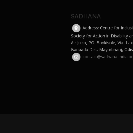
SADHANA
Address: Centre for Inclus
Society for Action in Disabilit
At: Julka, PO: Bankisole, Via- La
Baripada Dist: Mayurbhanj, Odis
contact@sadhana-india.or