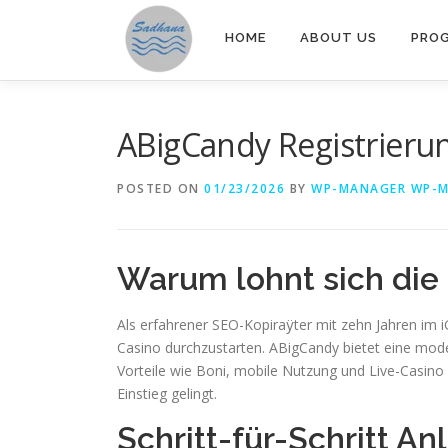
Skip
to
HOME
ABOUT US
PRO
content
ABigCandy Registrierun
POSTED ON
01/23/2026
BY
WP-MANAGER WP-
Warum lohnt sich die
Als erfahrener SEO-Kopiraÿter mit zehn Jahren im i
Casino durchzustarten. ABigCandy bietet eine modern
Vorteile wie Boni, mobile Nutzung und Live-Casino
Einstieg gelingt.
Schritt-für-Schritt A