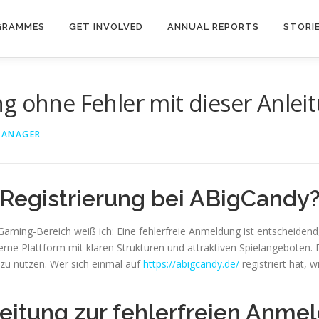
GRAMMES
GET INVOLVED
ANNUAL REPORTS
STORI
g ohne Fehler mit dieser Anlei
MANAGER
 Registrierung bei ABigCandy
Gaming-Bereich weiß ich: Eine fehlerfreie Anmeldung ist entscheiden
e Plattform mit klaren Strukturen und attraktiven Spielangeboten. Die
 zu nutzen. Wer sich einmal auf
https://abigcandy.de/
registriert hat, w
nleitung zur fehlerfreien Anme