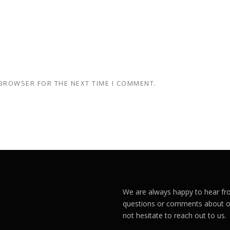
 BROWSER FOR THE NEXT TIME I COMMENT.
We are always happy to hear fro
questions or comments about ou
not hesitate to reach out to us.