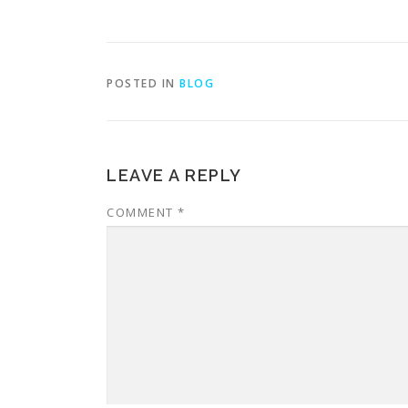
POSTED IN
BLOG
LEAVE A REPLY
COMMENT
*