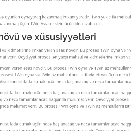
q və oyunları oynayaraq kazanmaq imkanı yaradır. 1win yukle ilə məhsu
kazanmaq üçün 1Win Aviator sizin üçün ideal izahatdır.
növü və xüsusiyyətləri
 və xidmətlərinə imkan verən əsas növdir. Bu proses 1Win oyna və 1W
 verir. Qeydiyyat prosesi ən yaxşı məhsul və xidmətlərinə imkan ver
 imkan verən əsas növdir. Bu proses 1Win oyna və 1Win az məhsulları
prosesi 1Win oyna və 1Win az məhsullarını istifadə etmək üçün nec
hsullarını istifadə etmək üçün necə başlanacaq və necə tamamlanaca
ını istifadə etmək üçün necə başlanacaq və necə tamamlanacaq haqq
aq və necə tamamlanacaq haqqında məlumat verir. Qeydiyyat prosesi 
da məlumat verir. Bu proses 1Win oyna və 1Win az məhsullarını ist
ını istifadə etmək üçün necə başlanacaq və necə tamamlanacaq haqq
aq və necə tamamlanacaq haqqında məlumat verir. Qeydiyyat prosesi 