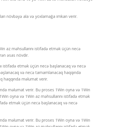
lları növbəyə ala və yoxlamağa imkan verir.
in az məhsullarını istifadə etmək üçün necə
ən əsas növdir.
nı istifadə etmək üçün necə başlanacaq və necə
ə başlanacaq və necə tamamlanacaq haqqında
q haqqında məlumat verir.
ında məlumat verir. Bu proses 1Win oyna və 1Win
1Win oyna və 1Win az məhsullarını istifadə etmək
ifadə etmək üçün necə başlanacaq və necə
ında məlumat verir. Bu proses 1Win oyna və 1Win
1Win oyna və 1Win az məhsullarını istifadə etmək