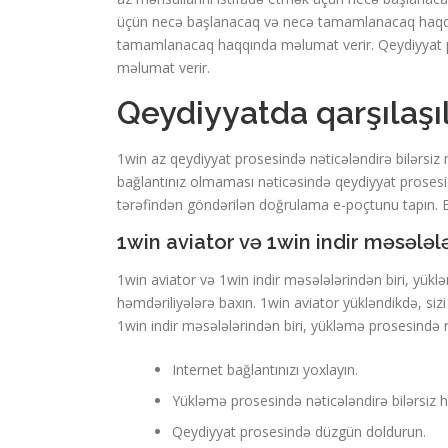
üçün necə başlanacaq və necə tamamlanacaq haqqın
tamamlanacaq haqqında məlumat verir. Qeydiyyat 
məlumat verir.
Qeydiyyatda qarşılaşı
1win az qeydiyyat prosesində nəticələndirə bilərsiz m
bağlantınız olmaması nəticəsində qeydiyyat prosesi
tərəfindən göndərilən doğrulama e-poçtunu tapın. B
1win aviator və 1win indir məsələlə
1win aviator və 1win indir məsələlərindən biri, yükl
həmdəriliyələrə baxın. 1win aviator yükləndikdə, si
1win indir məsələlərindən biri, yükləmə prosesində n
Internet bağlantınızı yoxlayın.
Yükləmə prosesində nəticələndirə bilərsiz h
Qeydiyyat prosesində düzgün doldurun.