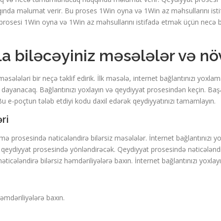
da məlumat verir. Bu proses 1Win oyna və 1Win az məhsullarını ist
prosesi 1Win oyna və 1Win az məhsullarını istifadə etmək üçün nec
la biləcəyiniz məsələlər və nö
əsələləri bir neçə təklif edirik. İlk məsələ, internet bağlantınızı yoxl
 dayanacaq. Bağlantınızı yoxlayın və qeydiyyat prosesindən keçin. Baş
u e-poçtun tələb etdiyi kodu daxil edərək qeydiyyatınızı tamamlayın.
ri
əmə prosesində nəticələndirə bilərsiz məsələlər. İnternet bağlantınızı y
zi qeydiyyat prosesində yönləndirəcək. Qeydiyyat prosesində nəticələnd
əticələndirə bilərsiz həmdəriliyələrə baxın. İnternet bağlantınızı yoxl
əmdəriliyələrə baxın.