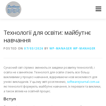
Skip
to
Menu
content
HOME
ABOUT US
PROGRAMMES
Технології для освіти: майбутнє
навчання
GET INVOLVED
ANNUAL REPORTS
STORIES
POSTED ON
07/03/2026
BY
WP-MANAGER WP-MANAGER
RESOURCES
DONATE
SAMAHITA
Сучасний світ стрімко змінюється завдяки розвитку технологій, і
освіта не є винятком. Технології для освіти стають все більш
важливими у процесі навчання, відкриваючи нові можливості для
учнів і викладачів. У цьому звіті розглянемо,
softwarejournal.com.ua
які технології формують майбутнє навчання, їх переваги та виклики,
а також вплив на освітній процес.
Вступ