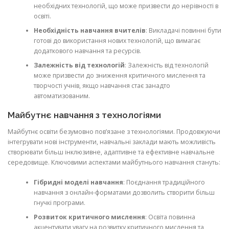
необхідних технологій, що може призвести до нерівності в
освіті.
Необхідність навчання вчителів
: Викладачі повинні бути
готові до використання нових технологій, що вимагає
додаткового навчання та ресурсів.
Залежність від технологій
: Залежність від технологій
може призвести до зниження критичного мислення та
творчості учнів, якщо навчання стає занадто
автоматизованим.
Майбутнє навчання з технологіями
Майбутнє освіти безумовно пов’язане з технологіями. Продовжуючи
інтегрувати нові інструменти, навчальні заклади мають можливість
створювати більш інклюзивне, адаптивне та ефективне навчальне
середовище. Ключовими аспектами майбутнього навчання стануть:
Гібридні моделі навчання
: Поєднання традиційного
навчання з онлайн-форматами дозволить створити більш
гнучкі програми.
Розвиток критичного мислення
: Освіта повинна
акцентувати увагу на розвитку критичного мислення та