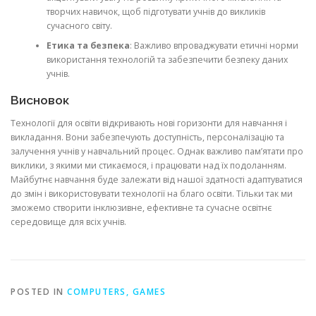
творчих навичок, щоб підготувати учнів до викликів
сучасного світу.
Етика та безпека
: Важливо впроваджувати етичні норми
використання технологій та забезпечити безпеку даних
учнів.
Висновок
Технології для освіти відкривають нові горизонти для навчання і
викладання. Вони забезпечують доступність, персоналізацію та
залучення учнів у навчальний процес. Однак важливо пам’ятати про
виклики, з якими ми стикаємося, і працювати над їх подоланням.
Майбутнє навчання буде залежати від нашої здатності адаптуватися
до змін і використовувати технології на благо освіти. Тільки так ми
зможемо створити інклюзивне, ефективне та сучасне освітнє
середовище для всіх учнів.
POSTED IN
COMPUTERS, GAMES