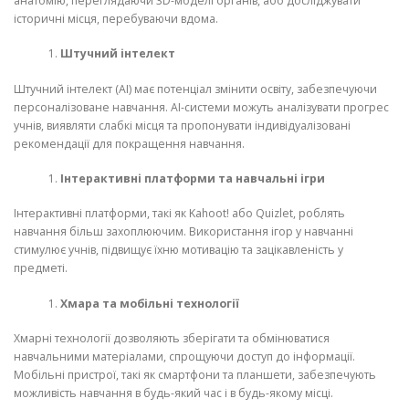
анатомію, переглядаючи 3D-моделі органів, або досліджувати
історичні місця, перебуваючи вдома.
Штучний інтелект
Штучний інтелект (AI) має потенціал змінити освіту, забезпечуючи
персоналізоване навчання. AI-системи можуть аналізувати прогрес
учнів, виявляти слабкі місця та пропонувати індивідуалізовані
рекомендації для покращення навчання.
Інтерактивні платформи та навчальні ігри
Інтерактивні платформи, такі як Kahoot! або Quizlet, роблять
навчання більш захоплюючим. Використання ігор у навчанні
стимулює учнів, підвищує їхню мотивацію та зацікавленість у
предметі.
Хмара та мобільні технології
Хмарні технології дозволяють зберігати та обмінюватися
навчальними матеріалами, спрощуючи доступ до інформації.
Мобільні пристрої, такі як смартфони та планшети, забезпечують
можливість навчання в будь-який час і в будь-якому місці.