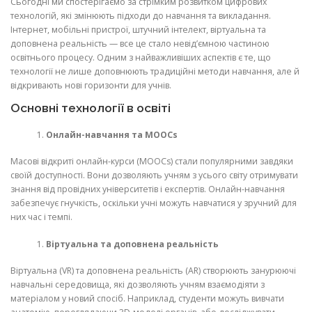
Сьогодні ми спостерігаємо за стрімким розвитком цифрових
технологій, які змінюють підходи до навчання та викладання.
Інтернет, мобільні пристрої, штучний інтелект, віртуальна та
доповнена реальність — все це стало невід’ємною частиною
освітнього процесу. Одним з найважливіших аспектів є те, що
технології не лише доповнюють традиційні методи навчання, але й
відкривають нові горизонти для учнів.
Основні технології в освіті
Онлайн-навчання та MOOCs
Масові відкриті онлайн-курси (MOOCs) стали популярними завдяки
своїй доступності. Вони дозволяють учням з усього світу отримувати
знання від провідних університетів і експертів. Онлайн-навчання
забезпечує гнучкість, оскільки учні можуть навчатися у зручний для
них час і темпі.
Віртуальна та доповнена реальність
Віртуальна (VR) та доповнена реальність (AR) створюють занурюючі
навчальні середовища, які дозволяють учням взаємодіяти з
матеріалом у новий спосіб. Наприклад, студенти можуть вивчати