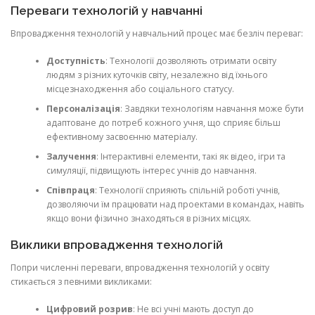
Переваги технологій у навчанні
Впровадження технологій у навчальний процес має безліч переваг:
Доступність
: Технології дозволяють отримати освіту
людям з різних куточків світу, незалежно від їхнього
місцезнаходження або соціального статусу.
Персоналізація
: Завдяки технологіям навчання може бути
адаптоване до потреб кожного учня, що сприяє більш
ефективному засвоєнню матеріалу.
Залучення
: Інтерактивні елементи, такі як відео, ігри та
симуляції, підвищують інтерес учнів до навчання.
Співпраця
: Технології сприяють спільній роботі учнів,
дозволяючи їм працювати над проектами в командах, навіть
якщо вони фізично знаходяться в різних місцях.
Виклики впровадження технологій
Попри численні переваги, впровадження технологій у освіту
стикається з певними викликами:
Цифровий розрив
: Не всі учні мають доступ до